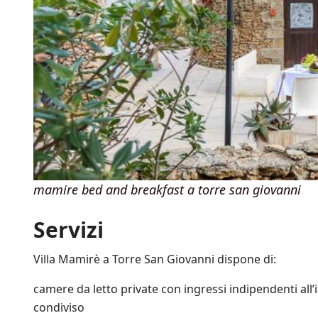
l
e
p
r
o
m
o
z
i
o
n
i
s
c
mamire bed and breakfast a torre san giovanni
o
n
Servizi
t
a
t
Villa Mamirè a Torre San Giovanni dispone di:
e
a
camere da letto private con ingressi indipendenti all
n
c
condiviso