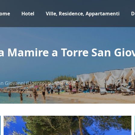
ome
Hotel
Ville, Residence, Appartamenti
D
la Mamire a Torre San Gio
n Giovanni (Ugento) su Salento.it