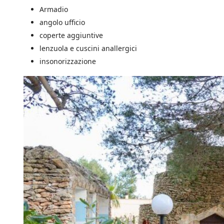
i
Armadio
z
i
angolo ufficio
a
coperte aggiuntive
t
lenzuola e cuscini anallergici
i
v
insonorizzazione
e
d
i
S
a
l
e
n
t
o
.
i
t
e
s
u
l