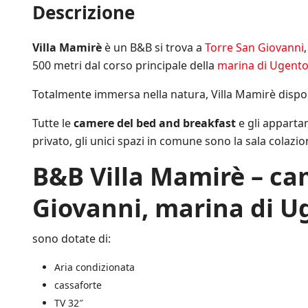
l
Descrizione
o
i
s
a
n
f
e
P
d
i
m
r
i
Villa Mamirè
è un B&B si trova a
Torre San Giovanni
c
p
i
z
h
r
500 metri dal corso principale della
marina di Ugent
v
i
e
e
a
o
*
a
Totalmente immersa nella natura, Villa Mamirè disp
c
n
g
y
i
g
P
Tutte le
camere del bed and breakfast
e gli apparta
d
i
o
i
privato, gli unici spazi in comune sono la sala colazion
o
l
V
r
i
e
B&B
Villa Mamirè – ca
n
c
n
a
y
d
t
Giovanni, marina di U
.
i
o
*
t
s
a
u
sono dotate di:
.
l
*
l
Aria condizionata
e
i
cassaforte
n
TV 32″