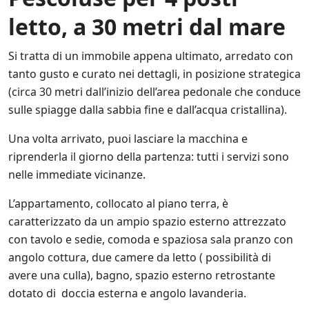
*
t
s
letto, a 30 metri dal mare
a
u
.
l
*
l
Si tratta di un immobile appena ultimato, arredato con
e
tanto gusto e curato nei dettagli, in posizione strategica
i
n
(circa 30 metri dall’inizio dell’area pedonale che conduce
i
sulle spiagge dalla sabbia fine e dall’acqua cristallina).
z
i
Una volta arrivato, puoi lasciare la macchina e
a
t
riprenderla il giorno della partenza: tutti i servizi sono
i
nelle immediate vicinanze.
v
e
L’appartamento, collocato al piano terra, è
d
i
caratterizzato da un ampio spazio esterno attrezzato
S
con tavolo e sedie, comoda e spaziosa sala pranzo con
a
angolo cottura, due camere da letto ( possibilità di
l
e
avere una culla), bagno, spazio esterno retrostante
n
dotato di doccia esterna e angolo lavanderia.
t