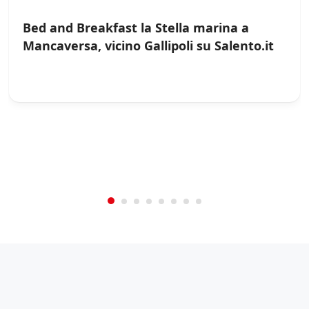
Bed and Breakfast la Stella marina a
Mancaversa, vicino Gallipoli su Salento.it
/
0
5
Not Rated
(No Review)
€0.00
From:
/night