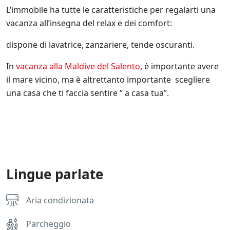
o
L’immobile ha tutte le caratteristiche per regalarti una
.
i
vacanza all’insegna del relax e dei comfort:
t
e
dispone di lavatrice, zanzariere, tende oscuranti.
s
u
In
vacanza alla Maldive del Salento
, è importante avere
l
il mare vicino, ma è altrettanto importante scegliere
l
e
una casa che ti faccia sentire “ a casa tua”.
p
r
o
m
o
z
i
o
Lingue parlate
n
i
s
Aria condizionata
c
o
Parcheggio
n