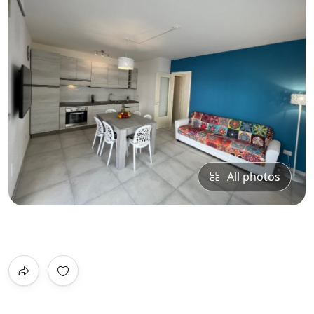
All photos
0
/5
Not Rated