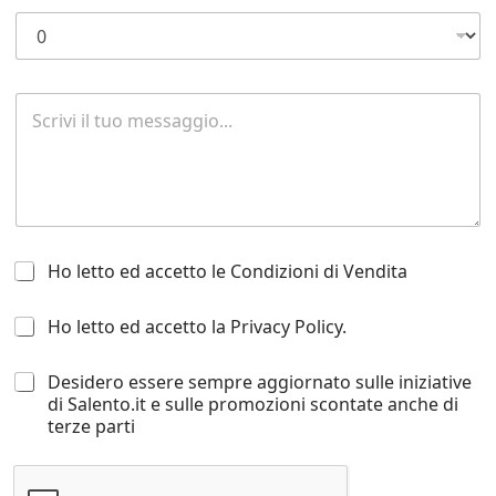
e
*
R
i
c
h
i
e
s
t
H
a
Ho letto ed accetto le Condizioni di Vendita
o
d
l
i
H
Ho letto ed accetto la Privacy Policy.
e
i
o
t
n
l
t
f
D
Desidero essere sempre aggiornato sulle iniziative
e
o
o
e
di Salento.it e sulle promozioni scontate anche di
t
e
r
s
terze parti
t
d
m
i
o
a
a
d
e
c
z
e
d