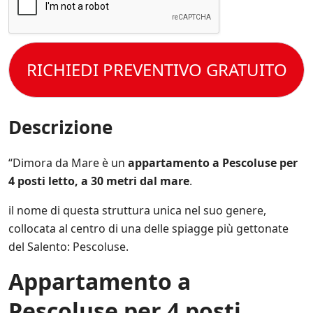
c
i
r
a
e
o
o
c
t
n
e
c
t
i
s
e
o
s
s
t
RICHIEDI PREVENTIVO GRATUITO
l
p
e
t
e
e
r
o
C
c
e
l
o
i
s
a
n
Descrizione
f
e
P
d
i
m
r
i
c
p
i
z
“Dimora da Mare è un
appartamento a Pescoluse per
h
r
v
i
e
e
4 posti letto, a 30 metri dal mare
.
a
o
*
a
c
n
g
y
il nome di questa struttura unica nel suo genere,
i
g
P
d
collocata al centro di una delle spiagge più gettonate
i
o
i
o
del Salento: Pescoluse.
l
V
r
i
e
n
Appartamento a
c
n
a
y
d
t
.
Pescoluse per 4 posti
i
o