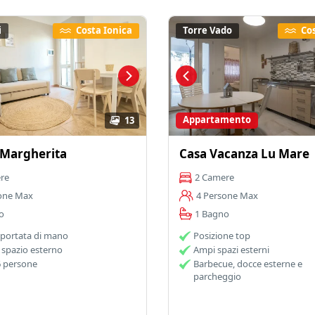
i
Costa Ionica
Torre Vado
Cos
Appartamento
13
a Margherita
Casa Vacanza Lu Mare
re
2 Camere
one Max
4 Persone Max
o
1 Bagno
 portata di mano
Posizione top
spazio esterno
Ampi spazi esterni
6 persone
Barbecue, docce esterne e
parcheggio