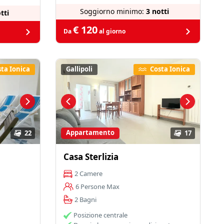
Soggiorno minimo:
3 notti
tti
€ 120
Da
al giorno
ta Ionica
Gallipoli
Costa Ionica
Appartamento
22
17
Casa Sterlizia
2 Camere
6 Persone Max
2 Bagni
Posizione centrale