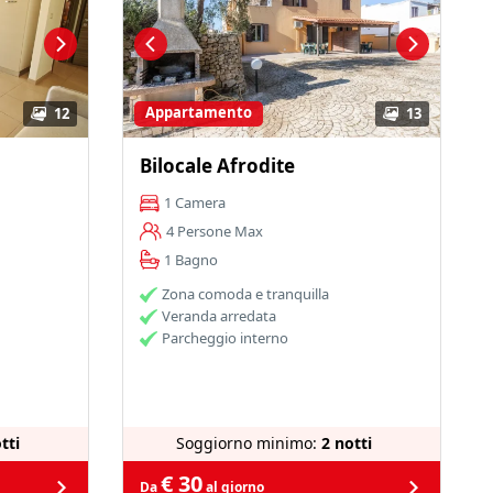
Appartamento
12
13
Bilocale Afrodite
1 Camera
4 Persone Max
1 Bagno
Zona comoda e tranquilla
Veranda arredata
Parcheggio interno
tti
Soggiorno minimo:
2 notti
€ 30
Da
al giorno