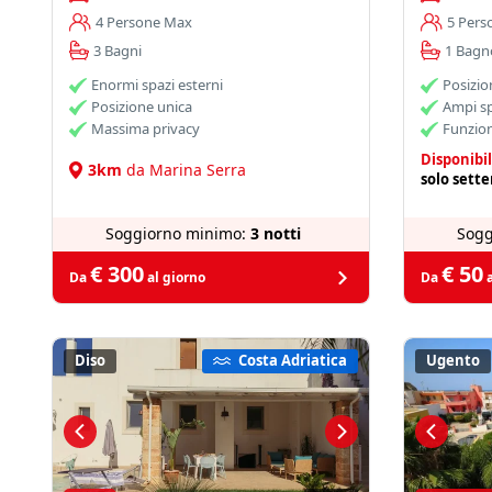
4 Persone Max
5 Pers
3 Bagni
1 Bagn
Enormi spazi esterni
Posizi
Posizione unica
Ampi sp
Massima privacy
Funzion
Disponibil
3km
da Marina Serra
solo sett
Soggiorno minimo:
3 notti
Sogg
€ 300
€ 50
Da
al giorno
Da
a
Diso
Costa Adriatica
Ugento