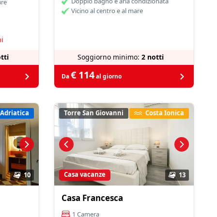
Doppio bagno e aria condizionata
are
Vicino al centro e al mare
i
tti
Soggiorno minimo:
2 notti
€ 114
Da
al giorno
 Adriatica
Torre San Giovanni
Costa Ionica
Casa vacanze
10
13
Casa Francesca
1 Camera