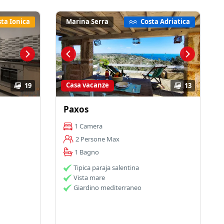
ta Ionica
Marina Serra
Costa Adriatica
Casa vacanze
19
13
Paxos
1 Camera
2 Persone Max
1 Bagno
Tipica paraja salentina
Vista mare
Giardino mediterraneo