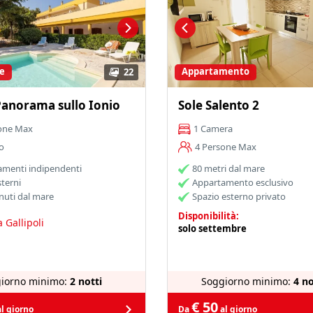
e
Appartamento
22
l Panorama sullo Ionio
Sole Salento 2
one Max
1 Camera
o
4 Persone Max
amenti indipendenti
80 metri dal mare
sterni
Appartamento esclusivo
nuti dal mare
Spazio esterno privato
Disponibilità:
 Gallipoli
solo settembre
iorno minimo:
2 notti
Soggiorno minimo:
4 no
€ 50
l giorno
Da
al giorno