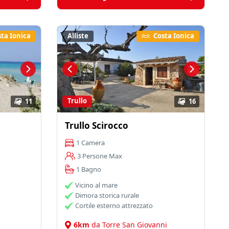
ta Ionica
Alliste
Costa Ionica
Trullo
11
16
Trullo Scirocco
1 Camera
3 Persone Max
1 Bagno
Vicino al mare
Dimora storica rurale
Cortile esterno attrezzato
6km
da Torre San Giovanni