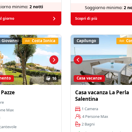
iorno minimo:
2 notti
Soggiorno minimo:
2 no
l giorno
Scopri di più
n Giovanni
Costa Ionica
Capilungo
Cos
mento
Casa vacanze
16
 Pazze
Casa vacanza La Perla
Salentina
re
1 Camera
one Max
4 Persone Max
i
2 Bagni
ncantevole