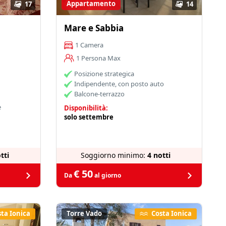
Appartamento
17
14
Mare e Sabbia
1 Camera
1 Persona Max
Posizione strategica
Indipendente, con posto auto
Balcone-terrazzo
e
Disponibilità:
solo settembre
tti
Soggiorno minimo:
4 notti
€ 50
Da
al giorno
ta Ionica
Torre Vado
Costa Ionica