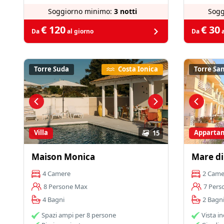
Soggiorno minimo:
3 notti
Sogg
€ 120
€ 30
Da
al giorno
Da
a
Torre Suda
Costa Ionica
Torre Sa
Villa
Apparta
15
Maison Monica
Mare di
4 Camere
2 Came
8 Persone Max
7 Pers
4 Bagni
2 Bagn
Spazi ampi per 8 persone
Vista i