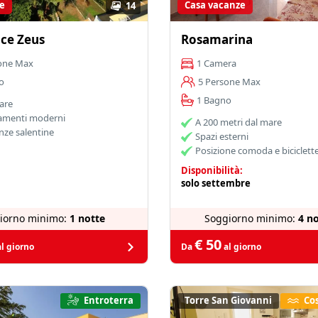
e
Casa vacanze
14
ce Zeus
Rosamarina
one Max
1 Camera
o
5 Persone Max
1 Bagno
are
amenti moderni
A 200 metri dal mare
nze salentine
Spazi esterni
Posizione comoda e biciclett
Disponibilità:
solo settembre
iorno minimo:
1 notte
Soggiorno minimo:
4 no
€ 50
l giorno
Da
al giorno
Entroterra
Torre San Giovanni
Cos