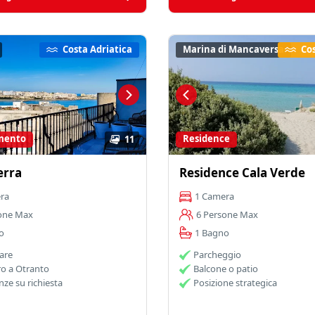
Costa Adriatica
Marina di Mancaversa
Cos
mento
Residence
11
erra
Residence Cala Verde
ra
1 Camera
one Max
6 Persone Max
o
1 Bagno
are
Parcheggio
ro a Otranto
Balcone o patio
nze su richiesta
Posizione strategica