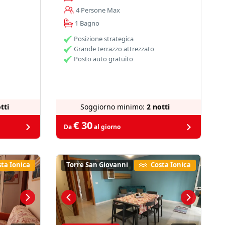
4 Persone Max
1 Bagno
Posizione strategica
Grande terrazzo attrezzato
Posto auto gratuito
tti
Soggiorno minimo:
2 notti
€ 30
Da
al giorno
ta Ionica
Torre San Giovanni
Costa Ionica