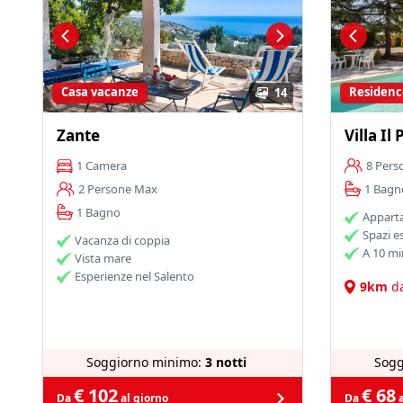
Casa vacanze
Residenc
14
Zante
Villa I
1 Camera
8 Pers
2 Persone Max
1 Bagn
1 Bagno
Appart
Spazi e
Vacanza di coppia
A 10 mi
Vista mare
Esperienze nel Salento
9km
da
Soggiorno minimo:
3 notti
Sogg
€ 102
€ 68
Da
al giorno
Da
a