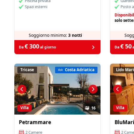
Piscina privata
Giardin
Spazi esterni
Posto a
Disponibil
solo sett
Soggiorno minimo:
3 notti
Sogg
€ 300
€ 50
Da
al giorno
Da
a
Tricase
Costa Adriatica
Lido Mari
Villa
Villa
16
Petrammare
BluMari
2 Camere
2 Came