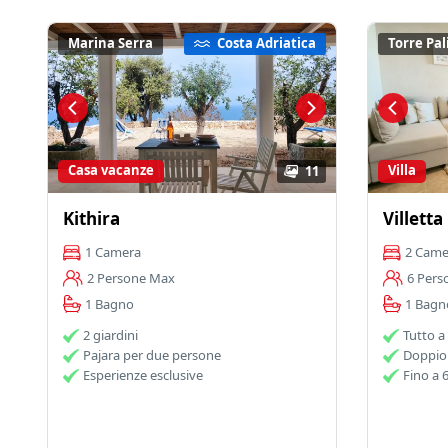
Marina Serra
Costa Adriatica
Torre Pal
Casa vacanze
Villa
11
Kithira
Villett
1 Camera
2 Came
2 Persone Max
6 Pers
1 Bagno
1 Bagn
2 giardini
Tutto a
Pajara per due persone
Doppio 
Esperienze esclusive
Fino a 