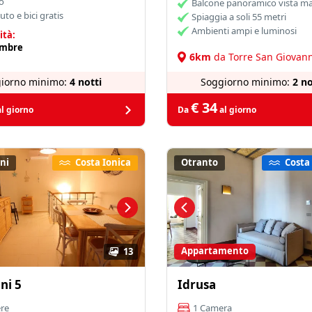
o
Balcone panoramico vista m
uto e bici gratis
Spiaggia a soli 55 metri
Ambienti ampi e luminosi
ità:
embre
6km
da Torre San Giovann
iorno minimo:
4 notti
Soggiorno minimo:
2 no
€ 34
l giorno
Da
al giorno
ni
Costa Ionica
Otranto
Costa
Appartamento
13
ni 5
Idrusa
re
1 Camera