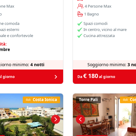
one Max
4 Persone Max
o
1 Bagno
one comoda
Spazi comodi
azi esterni
In centro, vicino al mare
ale e confortevole
Cucina attrezzata
ità:
embre
iorno minimo:
4 notti
Soggiorno minimo:
3 no
€ 180
l giorno
Da
al giorno
Costa Ionica
Torre Pali
Cos