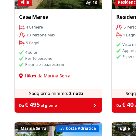
Villa
Residenc
13
Casa Marea
Residen
4 Camere
5 Pers
10 Persone Max
1 Bagn
5 Bagni
Vista m
Appart
4 suite
Esperie
Per 10 persone
Piscina e spazi esterni
10km
da Marina Serra
Soggiorno minimo:
3 notti
Sogg
€ 495
€ 40
Da
al giorno
Da
a
Marina Serra
Costa Adriatica
Tuglie