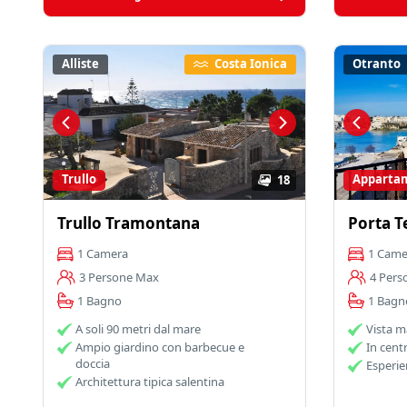
Alliste
Costa Ionica
Otranto
Trullo
Apparta
18
Trullo Tramontana
Porta T
1 Camera
1 Came
3 Persone Max
4 Pers
1 Bagno
1 Bagn
A soli 90 metri dal mare
Vista m
Ampio giardino con barbecue e
In cent
doccia
Esperie
Architettura tipica salentina