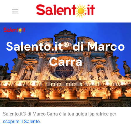
Salento.it® di Marco
Carra
Salento.it® di Marco Carra è la tua guida ispiratrice per
scoprire il Salento
.