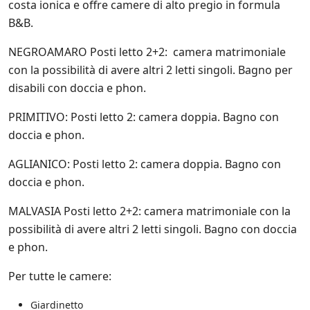
costa ionica e offre camere di alto pregio in formula
e
B&B.
i
n
i
NEGROAMARO Posti letto 2+2: camera matrimoniale
z
con la possibilità di avere altri 2 letti singoli. Bagno per
i
disabili con doccia e phon.
a
t
i
PRIMITIVO: Posti letto 2: camera doppia. Bagno con
v
doccia e phon.
e
d
AGLIANICO: Posti letto 2: camera doppia. Bagno con
i
doccia e phon.
S
a
l
MALVASIA Posti letto 2+2: camera matrimoniale con la
e
possibilità di avere altri 2 letti singoli. Bagno con doccia
n
e phon.
t
o
.
Per tutte le camere:
i
t
Giardinetto