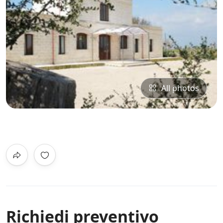
All photos
0
/5
Not Rated
Richiedi preventivo