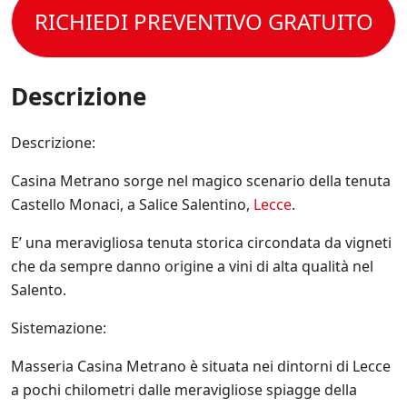
o
s
s
t
RICHIEDI PREVENTIVO GRATUITO
l
p
e
t
e
e
r
o
C
c
e
l
o
i
s
a
n
Descrizione
f
e
P
d
i
m
r
i
c
p
i
z
Descrizione:
h
r
v
i
e
e
a
o
*
a
Casina Metrano sorge nel magico scenario della tenuta
c
n
g
y
Castello Monaci, a Salice Salentino,
Lecce
.
i
g
P
d
i
o
E’ una meravigliosa tenuta storica circondata da vigneti
i
o
l
V
che da sempre danno origine a vini di alta qualità nel
r
i
e
n
Salento.
c
n
a
y
d
t
.
Sistemazione:
i
o
*
t
s
a
Masseria Casina Metrano è situata nei dintorni di Lecce
u
.
l
a pochi chilometri dalle meravigliose spiagge della
*
l