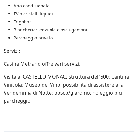
e
Aria condizionata
s
u
TV a cristalli liquidi
l
Frigobar
l
Biancheria: lenzuola e asciugamani
e
p
Parcheggio privato
r
o
Servizi:
m
o
Casina Metrano offre vari servizi:
z
i
Visita al CASTELLO MONACI struttura del ‘500; Cantina
o
n
Vinicola; Museo del Vino; possibilità di assistere alla
i
Vendemmia di Notte; bosco/giardino; noleggio bici;
s
parcheggio
c
o
n
t
a
t
e