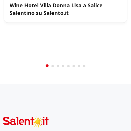
Wine Hotel Villa Donna Lisa a Salice
Salentino su Salento.it
/
0
5
Not Rated
(No Review)
€0.00
From:
/night