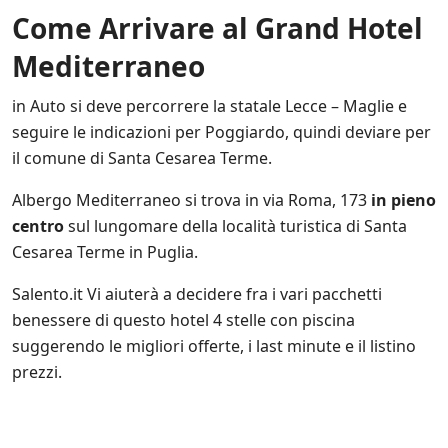
n
Come Arrivare al Grand Hotel
i
s
Mediterraneo
c
o
n
in Auto si deve percorrere la statale Lecce – Maglie e
t
seguire le indicazioni per Poggiardo, quindi deviare per
a
t
il comune di Santa Cesarea Terme.
e
a
Albergo Mediterraneo si trova in via Roma, 173
in pieno
n
centro
sul lungomare della località turistica di Santa
c
h
Cesarea Terme in Puglia.
e
d
Salento.it Vi aiuterà a decidere fra i vari pacchetti
i
benessere di questo hotel 4 stelle con piscina
t
suggerendo le migliori offerte, i last minute e il listino
e
r
prezzi.
z
e
p
a