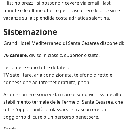
i
o
il listino prezzi, si possono ricevere via email i last
l
V
r
i
minute e le ultime offerte per trascorrere le prossime
e
n
c
n
vacanze sulla splendida costa adriatica salentina.
a
y
d
t
.
i
Sistemazione
o
*
t
s
a
u
Grand Hotel Mediterraneo di Santa Cesarea dispone di:
.
l
*
l
76 camere
, divise in classic, superior e suite.
e
i
Le camere sono tutte dotate di:
n
i
TV satellitare, aria condizionata, telefono diretto e
z
connessione ad Internet gratuita, phon.
i
a
Alcune camere sono vista mare e sono vicinissime allo
t
i
stabilimento termale delle Terme di Santa Cesarea, che
v
offre l’opportunità di rilassarsi e trascorrere un
e
soggiorno di cure o un percorso benessere.
d
i
S