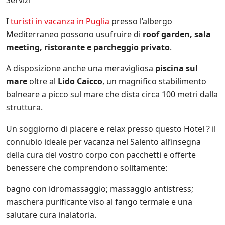
Servizi
a
l
I
turisti in vacanza in Puglia
presso l’albergo
e
Mediterraneo possono usufruire di
roof garden, sala
n
t
meeting, ristorante e parcheggio privato
.
o
.
A disposizione anche una meravigliosa
piscina sul
i
mare
oltre al
Lido Caicco
, un magnifico stabilimento
t
e
balneare a picco sul mare che dista circa 100 metri dalla
s
struttura.
u
l
Un soggiorno di piacere e relax presso questo Hotel ? il
l
e
connubio ideale per vacanza nel Salento all’insegna
p
della cura del vostro corpo con pacchetti e offerte
r
benessere che comprendono solitamente:
o
m
bagno con idromassaggio; massaggio antistress;
o
z
maschera purificante viso al fango termale e una
i
salutare cura inalatoria.
o