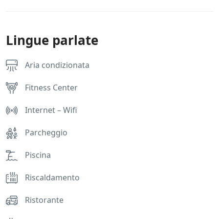
r
t
i
*
Lingue parlate
Aria condizionata
Fitness Center
Internet – Wifi
Parcheggio
Piscina
Riscaldamento
Ristorante