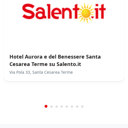
Hotel Aurora e del Benessere Santa
Cesarea Terme su Salento.it
Via Pola 33, Santa Cesarea Terme
/
0
5
Not Rated
(No Review)
€0.00
From:
/night