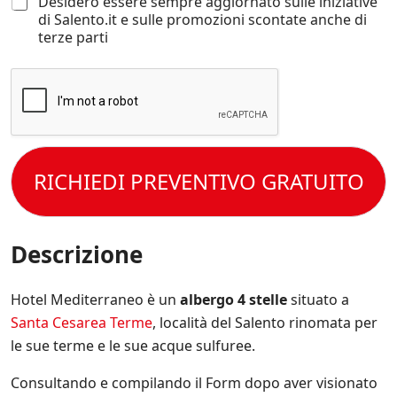
D
Desidero essere sempre aggiornato sulle iniziative
a
e
o
o
e
di Salento.it e sulle promozioni scontate anche di
m
t
e
r
s
terze parti
b
t
d
m
i
i
o
a
a
d
n
e
c
z
e
o
d
c
i
r
*
a
e
o
o
T
c
t
n
e
e
c
t
i
s
l
e
o
s
s
e
t
RICHIEDI PREVENTIVO GRATUITO
l
p
e
f
t
e
e
r
o
o
C
c
e
n
l
o
i
s
o
a
n
Descrizione
f
e
P
d
i
m
r
i
c
p
i
z
Hotel Mediterraneo è un
albergo 4 stelle
situato a
h
r
v
i
e
e
Santa Cesarea Terme
, località del Salento rinomata per
a
o
*
a
c
le sue terme e le sue acque sulfuree.
n
g
y
i
g
P
d
Consultando e compilando il Form dopo aver visionato
i
o