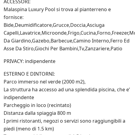
ACCESSORI:
n
Malaspina Luxury Pool si trova al pianterreno e
i
z
fornisce:
i
Bide,Deumidificatore,Grucce,Doccia,Asciuga
a
Capelli,Lavatrice,Microonde,Frigo,Cucina,Forno,Freezer,Mo
t
i
Da Giardino,Gazebo,Barbecue,Camino Interno,Ferro Ed
v
Asse Da Stiro,Giochi Per Bambini,Tv,Zanzariere,Patio
e
d
PRIVACY: indipendente
i
S
a
ESTERNO E DINTORNI:
l
Parco immerso nel verde (2000 m2),
e
La struttura ha accesso ad una splendida piscina, che e’
n
t
indipendente
o
Parcheggio in loco (recintato)
.
Distanza dalla spiaggia 800 m
i
t
I primi ristoranti, negozi o servizi sono raggiungibili a
e
piedi (meno di 1.5 km)
s