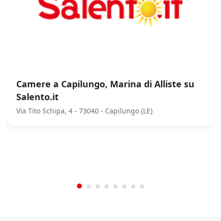
Camere a Capilungo, Marina di Alliste su
Salento.it
Via Tito Schipa, 4 - 73040 - Capilungo (LE)
/
0
5
Not Rated
(No Review)
€0.00
From:
/night