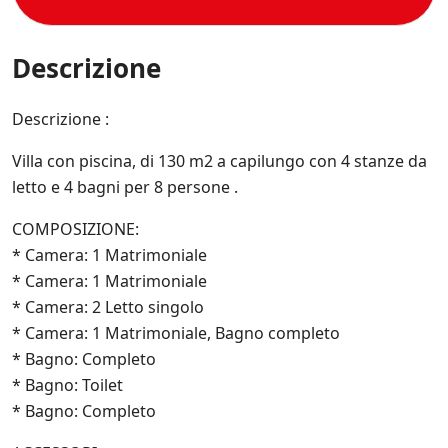
e
e
r
o
C
c
e
l
o
i
s
a
n
Descrizione
f
e
P
d
i
m
r
i
c
p
i
z
Descrizione :
h
r
v
i
e
e
a
o
*
a
Villa con piscina, di 130 m2 a capilungo con 4 stanze da
c
n
g
y
letto e 4 bagni per 8 persone .
i
g
P
d
i
o
COMPOSIZIONE:
i
o
l
V
* Camera: 1 Matrimoniale
r
i
e
n
* Camera: 1 Matrimoniale
c
n
a
y
* Camera: 2 Letto singolo
d
t
.
i
o
* Camera: 1 Matrimoniale, Bagno completo
*
t
s
* Bagno: Completo
a
u
.
* Bagno: Toilet
l
*
l
* Bagno: Completo
e
i