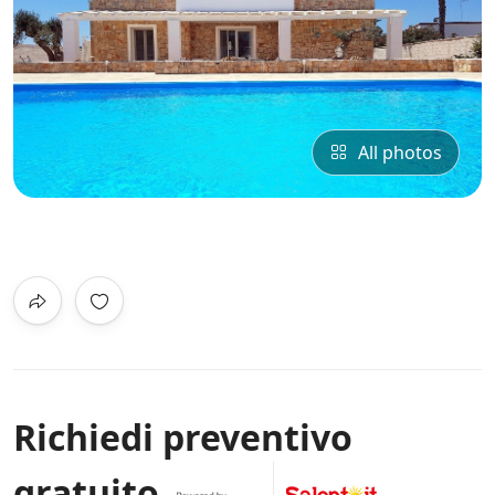
All photos
0
/5
Not Rated
Richiedi preventivo
gratuito