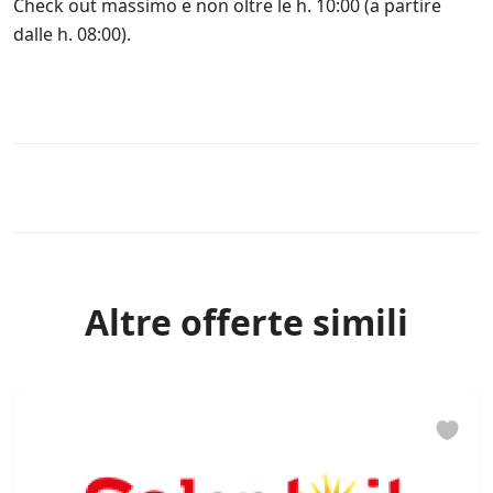
Check out massimo e non oltre le h. 10:00 (a partire
c
dalle h. 08:00).
h
e
d
i
t
e
r
z
Rules
e
p
a
r
t
i
Altre offerte simili
*