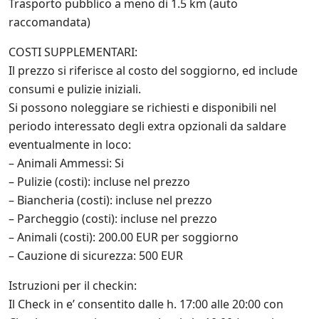
Trasporto pubblico a meno di 1.5 km (auto
u
l
raccomandata)
l
e
COSTI SUPPLEMENTARI:
p
Il prezzo si riferisce al costo del soggiorno, ed include
r
o
consumi e pulizie iniziali.
m
Si possono noleggiare se richiesti e disponibili nel
o
z
periodo interessato degli extra opzionali da saldare
i
eventualmente in loco:
o
– Animali Ammessi: Si
n
i
– Pulizie (costi): incluse nel prezzo
s
– Biancheria (costi): incluse nel prezzo
c
– Parcheggio (costi): incluse nel prezzo
o
n
– Animali (costi): 200.00 EUR per soggiorno
t
– Cauzione di sicurezza: 500 EUR
a
t
Istruzioni per il checkin:
e
a
Il Check in e’ consentito dalle h. 17:00 alle 20:00 con
n