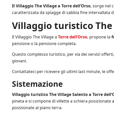
d
i
m
r
i
Il Villaggio The Village a Torre dell’Orso
, sorge nel 
c
p
i
z
h
r
caratterizzata da spiagge di sabbia fine intervallata
v
i
e
e
a
o
*
a
Villaggio turistico The
c
n
g
y
i
g
P
d
i
Il Villaggio The Village a
Torre dell’Orso
, propone la
f
o
i
o
l
pensione o la pensione completa.
V
r
i
e
n
c
n
Questo complesso turistico, per via dei servizi offerti,
a
y
d
t
giovani.
.
i
o
*
t
s
Contattateci per ricevere gli ultimi last minute, le offer
a
u
.
l
Sistemazione
*
l
e
i
Villaggio turistico The Village Salento a Torre dell’
n
pineta e si compone di villette a schiera posizionate
i
posizionate al piano terra.
z
i