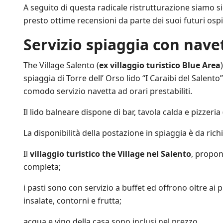
p
A seguito di questa radicale ristrutturazione siamo s
r
presto ottime recensioni da parte dei suoi futuri ospit
o
m
Servizio spiaggia con nave
o
z
i
The Village Salento (
ex villaggio turistico Blue Area
o
spiaggia di Torre dell’ Orso lido “I Caraibi del Salento
n
i
comodo servizio navetta ad orari prestabiliti.
s
c
Il lido balneare dispone di bar, tavola calda e pizzeri
o
n
La disponibilità della postazione in spiaggia è da rich
t
a
Il
villaggio turistico the Village nel Salento
, propon
t
e
completa;
a
n
i pasti sono con servizio a buffet ed offrono oltre ai pi
c
insalate, contorni e frutta;
h
e
d
acqua e vino della casa sono inclusi nel prezzo.