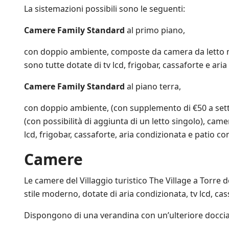
a
La sistemazioni possibili sono le seguenti:
t
i
Camere Family Standard
al primo piano,
v
e
con doppio ambiente, composte da camera da letto mat
d
sono tutte dotate di tv lcd, frigobar, cassaforte e ari
i
S
a
Camere Family Standard
al piano terra,
l
e
con doppio ambiente, (con supplemento di €50 a set
n
(con possibilità di aggiunta di un letto singolo), camer
t
lcd, frigobar, cassaforte, aria condizionata e patio co
o
.
i
Camere
t
e
Le camere del Villaggio turistico The Village a Torre
s
u
stile moderno, dotate di aria condizionata, tv lcd, cas
l
l
Dispongono di una verandina con un’ulteriore doccia
e