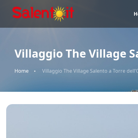
H
Villaggio The Village S
Home
Villaggio The Village Salento a Torre dell’