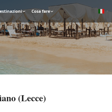
estinazioni
Cosa fare
▼
iano (Lecce)