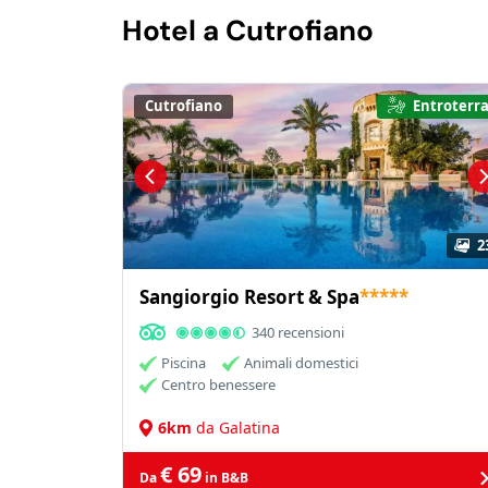
Hotel a Cutrofiano
Cutrofiano
Entroterr
2
Sangiorgio Resort & Spa
*****
340 recensioni
Piscina
Animali domestici
Centro benessere
6km
da Galatina
€ 69
Da
in B&B