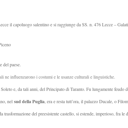
cce il capoluogo salentino e si raggiunge da SS. n. 476 Lecce – Galati
Piceno
e del paese.
i ne influenzarono i costumi e le usanze culturali e linguistiche.
Soleto e, da tali anni, del Principato di Taranto. Fu lungamente feudo d
sud della Puglia
ano, nel
, era e resta tutt’ora, il palazzo Ducale, o Filo
trasformazione del preesistente castello, si estende, imperioso, fra le d