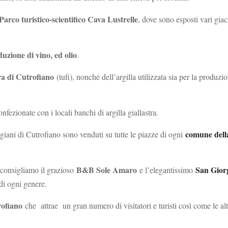
Parco turistico-scientifico Cava Lustrelle
, dove sono esposti vari giac
uzione di vino, ed olio
.
tra di Cutrofiano
(tufi), nonché dell’argilla utilizzata sia per la produz
nfezionate con i locali banchi di argilla giallastra.
comune della
tigiani di Cutrofiano sono venduti su tutte le piazze di ogni
B&B Sole Amaro
San Gior
 consigliamo il grazioso
e l’elegantissimo
di ogni genere.
rofiano
che attrae un gran numero di visitatori e turisti così come le alt