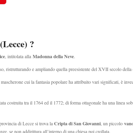
(Lecce) ?
ice
Madonna della Neve
, intitolata alla
.
rso, ristrutturando e ampliando quella preesistente del XVII secolo della 
scherone cui la fantasia popolare ha attribuito vari significati, è inve
tata costruita tra il 1764 ed il 1772; di forma ottagonale ha una linea so
Cripta di San Giovanni
vano
provincia di Lecce si trova la
, un piccolo
anze, se non addirittura all’interno di una chiesa poi crollata.