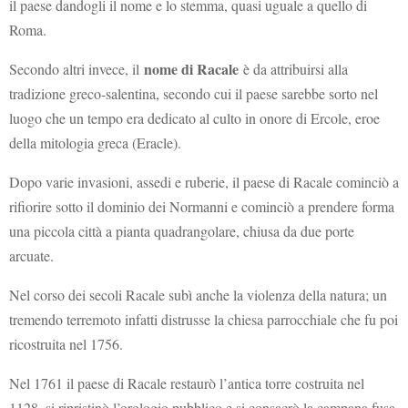
il paese dandogli il nome e lo stemma, quasi uguale a quello di
Roma.
nome di Racale
Secondo altri invece, il
è da attribuirsi alla
tradizione greco-salentina, secondo cui il paese sarebbe sorto nel
luogo che un tempo era dedicato al culto in onore di Ercole, eroe
della mitologia greca (Eracle).
Dopo varie invasioni, assedi e ruberie, il paese di Racale cominciò a
rifiorire sotto il dominio dei Normanni e cominciò a prendere forma
una piccola città a pianta quadrangolare, chiusa da due porte
arcuate.
Nel corso dei secoli Racale subì anche la violenza della natura; un
tremendo terremoto infatti distrusse la chiesa parrocchiale che fu poi
ricostruita nel 1756.
Nel 1761 il paese di Racale restaurò l’antica torre costruita nel
1128, si ripristinò l’orologio pubblico e si consacrò la campana fusa