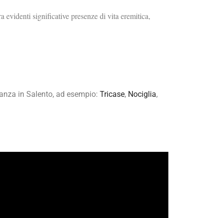
a evidenti significative presenze di vita eremitica,
vacanza in Salento, ad esempio:
Tricase
,
Nociglia
,