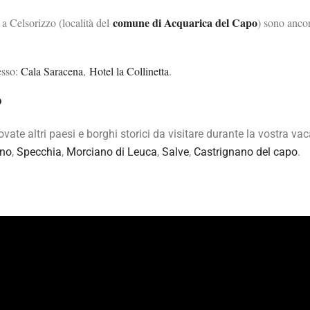
comune di Acquarica del Capo
a Celsorizzo (località del
) sono ancor
esso:
Cala Saracena
,
Hotel la Collinetta
.
?
trovate altri paesi e borghi storici da visitare durante la vostra 
ano
,
Specchia
,
Morciano di Leuca
,
Salve
,
Castrignano del capo
.