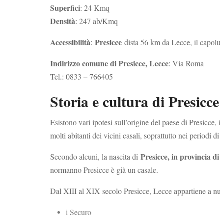
Superfici
: 24 Kmq
Densità
: 247 ab/Kmq
Accessibilità
Presicce
:
dista 56 km da Lecce, il capol
Indirizzo comune di Presicce, Lecce
: Via Roma
Tel.: 0833 – 766405
Storia e cultura di Presicce
Esistono vari ipotesi sull’origine del paese di Presicce,
molti abitanti dei vicini casali, soprattutto nei periodi 
Presicce, in provincia d
Secondo alcuni, la nascita di
normanno Presicce è già un casale.
Dal XIII al XIX secolo Presicce, Lecce appartiene a num
i Securo