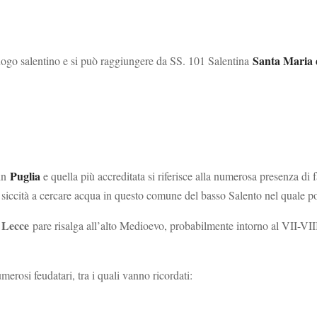
Santa Maria 
uogo salentino e si può raggiungere da SS. 101 Salentina
Puglia
 in
e quella più accreditata si riferisce alla numerosa presenza di f
di siccità a cercare acqua in questo comune del basso Salento nel quale poi
i Lecce
pare risalga all’alto Medioevo, probabilmente intorno al VII-VII
erosi feudatari, tra i quali vanno ricordati: