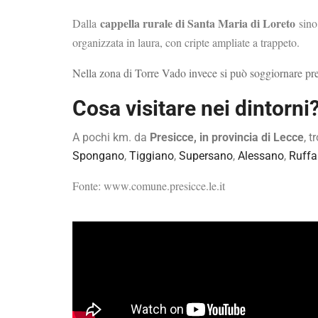
cappella rurale di Santa Maria di Loreto
Dalla
sino 
organizzata in laura, con cripte ampliate a trappeto.
Nella zona di Torre Vado invece si può soggiornare pr
Cosa visitare nei dintorni
A pochi km. da
Presicce, in provincia di Lecce
, 
Spongano
,
Tiggiano
,
Supersano
,
Alessano
,
Ruff
Fonte: www.comune.presicce.le.it