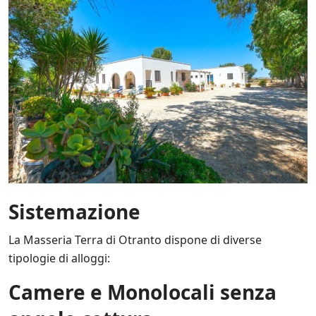
e
a
n
c
h
e
d
i
t
e
r
z
e
p
a
r
Sistemazione
t
i
La Masseria Terra di Otranto dispone di diverse
*
tipologie di alloggi:
Camere e Monolocali senza