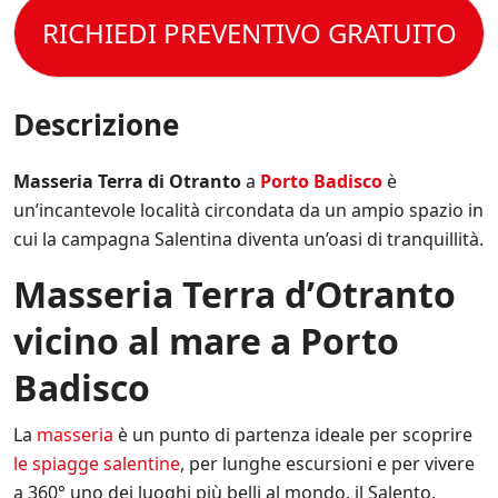
e
o
s
s
t
RICHIEDI PREVENTIVO GRATUITO
l
p
e
t
e
e
r
o
C
c
e
l
o
i
s
a
n
Descrizione
f
e
P
d
i
m
r
i
c
p
i
z
Masseria Terra di Otranto
a
Porto Badisco
è
h
r
v
i
e
e
un’incantevole località circondata da un ampio spazio in
a
o
*
a
c
cui la campagna Salentina diventa un’oasi di tranquillità.
n
g
y
i
g
P
Masseria Terra d’Otranto
d
i
o
i
o
l
V
vicino al mare a Porto
r
i
e
n
c
n
a
Badisco
y
d
t
.
i
o
*
t
La
masseria
è un punto di partenza ideale per scoprire
s
a
u
le spiagge salentine
, per lunghe escursioni e per vivere
.
l
a 360° uno dei luoghi più belli al mondo, il Salento.
*