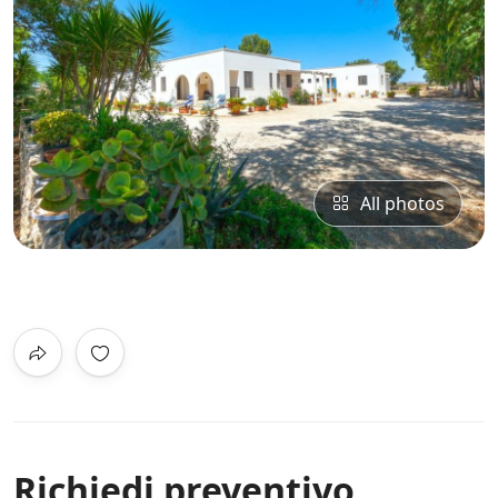
All photos
0
/5
Not Rated
Richiedi preventivo