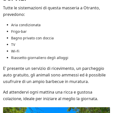
e
s
Tutte le sistemazioni di questa masseria a Otranto,
u
prevedono:
l
l
Aria condizionata
e
p
Frigo-bar
r
Bagno privato con doccia
o
TV
m
o
Wi-Fi
z
Riassetto giornaliero degli alloggi
i
o
E’ presente un servizio di ricevimento, un parcheggio
n
i
auto gratuito, gli animali sono ammessi ed è possibile
s
usufruire di un ampio barbecue in muratura.
c
o
Ad attendervi ogni mattina una ricca e gustosa
n
colazione, ideale per iniziare al meglio la giornata.
t
a
t