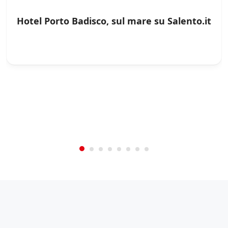
Hotel Porto Badisco, sul mare su Salento.it
/
0
5
Not Rated
(No Review)
€0.00
From:
/night