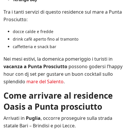
n
c
Tra i tanti servizi di questo residence sul mare a Punta
h
Prosciutto:
e
d
docce calde e fredde
i
t
drink cafè aperto fino al tramonto
e
caffetteria e snack bar
r
z
Nei mesi estivi, la domenica pomeriggio i turisti in
e
p
vacanza a Punta Prosciutto
possono godersi l’happy
a
hour con dj set per gustare un buon cocktail sullo
r
splendido
mare del Salento
.
t
i
*
Come arrivare al residence
Oasis a Punta prosciutto
Arrivati in
Puglia
, occorre proseguire sulla strada
statale Bari – Brindisi e poi Lecce.