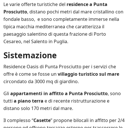
e
Le varie offerte turistiche del
residence a Punta
i
n
Prosciutto
, distano pochi metri dal mare cristallino con
i
fondale basso, e sono completamente immerse nella
z
tipica macchia mediterranea che caratterizza il
i
a
paesaggio salentino di questa frazione di Porto
t
Cesareo, nel Salento in Puglia.
i
v
Sistemazione
e
d
i
Residence Oasis di Punta Prosciutto per i servizi che
S
offre è come se fosse un
villaggio turistico sul mare
a
circondato da 3000 mq di giardino.
l
e
n
Gli
appartamenti in affitto a Punta Prosciutto
, sono
t
tutti
a piano terra
e di recente ristrutturazione e
o
distano solo 170 metri dal mare.
.
i
t
Il complesso “
Casette
” propone bilocali in affitto per 2/4
e
persone ed offrono terrazzo esterno per trascorrere le