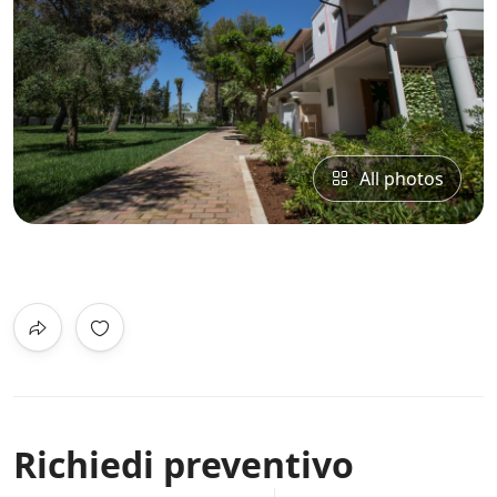
All photos
0
/5
Not Rated
litoranea Porto Cesareo - Punta Prosci
Richiedi preventivo