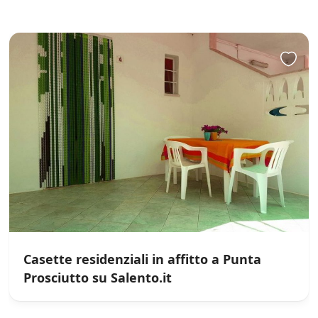
Casette residenziali in affitto a Punta
Prosciutto su Salento.it
/
0
5
Not Rated
(No Review)