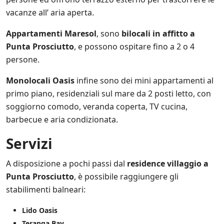
s
vacanze all’ aria aperta.
u
l
l
Appartamenti Maresol
, sono
bilocali in affitto a
e
Punta Prosciutto
, e possono ospitare fino a 2 o 4
p
persone.
r
o
m
Monolocali Oasis
infine sono dei mini appartamenti al
o
primo piano, residenziali sul mare da 2 posti letto, con
z
soggiorno comodo, veranda coperta, TV cucina,
i
o
barbecue e aria condizionata.
n
i
Servizi
s
c
A disposizione a pochi passi dal
residence villaggio a
o
n
Punta Prosciutto
, è possibile raggiungere gli
t
stabilimenti balneari:
a
t
Lido Oasis
e
a
Teranga Bay