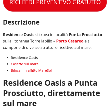
t
RICHIEDI PREVENTIVO GRATUITO
l
p
e
t
e
e
r
o
C
c
e
l
o
i
s
a
n
Descrizione
f
e
P
d
i
m
r
i
c
p
i
z
Residence Oasis
si trova in località
Punta Prosciutto
h
r
v
i
e
e
sulla litoranea Torre lapillo –
Porto Cesareo
e si
a
o
*
a
c
compone di diverse strutture ricettive sul mare:
n
g
y
i
g
P
d
Residence Oasis
i
o
i
o
Casette sul mare
l
V
r
i
Bilocali in affitto MareSol
e
n
c
n
a
y
Residence Oasis a Punta
d
t
.
i
o
*
t
Prosciutto, direttamente
s
a
u
.
sul mare
l
*
l