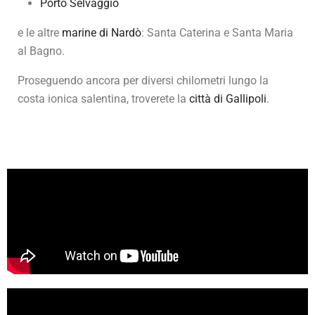
Porto Selvaggio
e le altre
marine di Nardò
: Santa Caterina e Santa Maria
al Bagno.
Proseguendo ancora per diversi chilometri lungo la
costa ionica salentina, troverete la
città di Gallipoli
.