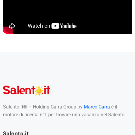
Salento.it® – Holding Carra Group by
Marco Carra
è il
motore di ricerca n°1 per trovare una vacanza nel Salento
Salento.it