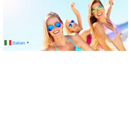
Italian
▼
Offerte di Hotel all inclusive e pensione
completa in Salento e Puglia
con Sulla costa adriatica salentina invece, la pineta è
l’elemento caratterizzante della costa, oltre alla presenza di
riservate calette di sabbia fra: San Foca, Torre dell’Orso e
Otranto.