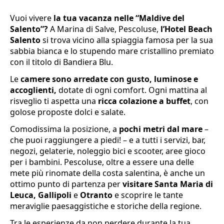
Vuoi vivere
la tua vacanza nelle “Maldive del
Salento”?
A Marina di Salve, Pescoluse,
l’Hotel Beach
Salento
si trova vicino alla spiaggia famosa per la sua
sabbia bianca e lo stupendo mare cristallino premiato
con il titolo di Bandiera Blu.
Le
camere sono arredate con gusto, luminose e
accoglienti,
dotate di ogni comfort. Ogni mattina al
risveglio ti aspetta una
ricca colazione a buffet
, con
golose proposte dolci e salate.
Comodissima la posizione, a
pochi metri dal mare
–
che puoi raggiungere a piedi! – e a tutti i servizi, bar,
negozi, gelaterie, noleggio bici e scooter, aree gioco
per i bambini. Pescoluse, oltre a essere una delle
mete più rinomate della costa salentina, è anche un
ottimo punto di partenza per
visitare Santa Maria di
Leuca, Gallipoli
e
Otranto
e scoprire le tante
meraviglie paesaggistiche e storiche della regione.
Tra le esperienze da non perdere durante la tua