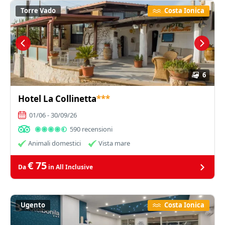
Torre Vado
Costa Ionica
6
Hotel La Collinetta
***
01/06 - 30/09/26
590 recensioni
Animali domestici
Vista mare
€ 75
Da
in All Inclusive
Ugento
Costa Ionica