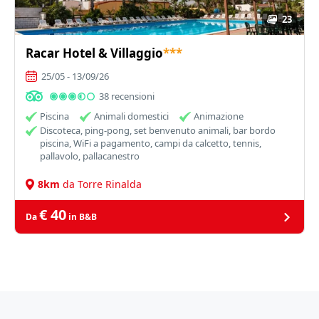
23
Racar Hotel & Villaggio
***
25/05 - 13/09/26
38 recensioni
Piscina
Animali domestici
Animazione
Discoteca, ping-pong, set benvenuto animali, bar bordo
piscina, WiFi a pagamento, campi da calcetto, tennis,
pallavolo, pallacanestro
8km
da Torre Rinalda
€ 40
Da
in B&B