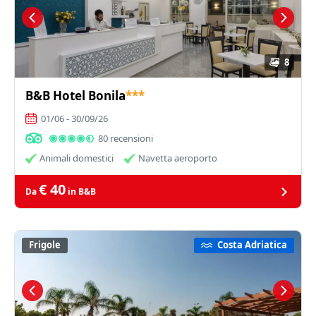
8
B&B Hotel Bonila
***
01/06 - 30/09/26
80 recensioni
Animali domestici
Navetta aeroporto
€ 40
Da
in B&B
Frigole
Costa Adriatica