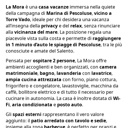
La Mora
è una
casa vacanze
immersa nella quiete
della campagna di
Marina di Pescoluse
,
vicino a
Torre Vado
, ideale per chi desidera una vacanza
all’insegna della
privacy
e del
relax
, senza rinunciare
alla
vicinanza del mare
. La posizione regala una
piacevole vista sulla costa e permette di
raggiungere
in 1 minuto d’auto le spiagge di
Pescoluse
, tra le più
conosciute e amate del Salento.
Pensata per
ospitare 2 persone
, La Mora offre
ambienti accoglienti e ben organizzati, con
camera
matrimoniale
,
bagno
,
lavanderia
con
lavatrice
,
ampia cucina attrezzata
con forno, piano cottura,
frigorifero e congelatore, lavastoviglie, macchina da
caffè, bollitore elettrico e di tutto il necessario per
cucinare in autonomia. La casa è inoltre dotata di
Wi-
Fi
,
aria condizionata
e
posto auto
.
Gli
spazi esterni
rappresentano il vero valore
aggiunto: il
patio arredato con tavolo e sedie
,
insieme alla zona
barbecue
, è perfetto per pranzi e