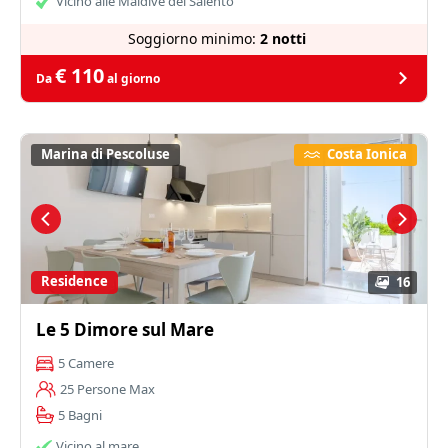
Vicino alle Maldive del Salento
Soggiorno minimo:
2 notti
€ 110
Da
al giorno
Marina di Pescoluse
Costa Ionica
Residence
16
Le 5 Dimore sul Mare
5 Camere
25 Persone Max
5 Bagni
Vicino al mare