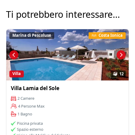
Ti potrebbero interessare...
Marina di Pescoluse
Costa Ionica
Villa
12
Villa Lamia del Sole
2 Camere
4 Persone Max
1 Bagno
Piscina privata
Spazio esterno