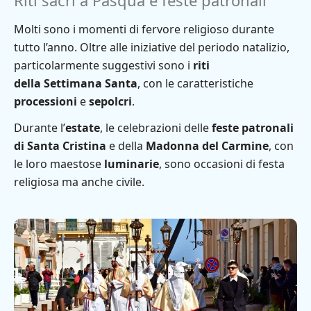
Riti sacri a Pasqua e feste patronali
Molti sono i momenti di fervore religioso durante
tutto l’anno. Oltre alle iniziative del periodo natalizio,
particolarmente suggestivi sono i
riti
della
Settimana Santa
, con le caratteristiche
processioni
e
sepolcri
.
Durante l’
estate
, le celebrazioni delle
feste patronali
di Santa Cristina
e della
Madonna del Carmine
, con
le loro maestose
luminarie
, sono occasioni di festa
religiosa ma anche civile.