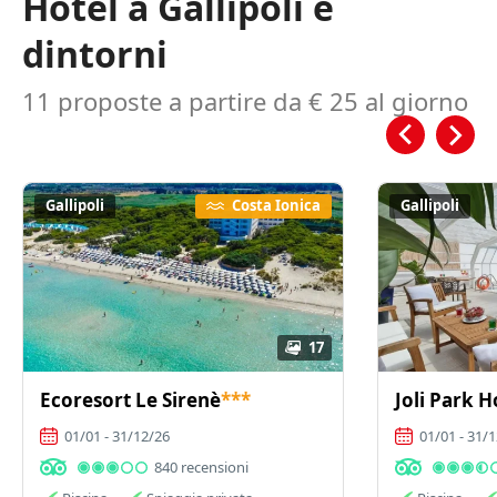
Hotel a Gallipoli e
dintorni
11 proposte a partire da € 25 al giorno
Gallipoli
Costa Ionica
Gallipoli
17
Ecoresort Le Sirenè
***
Joli Park H
01/01 - 31/12/26
01/01 - 31/
840 recensioni