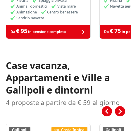
Piscina
Spiaggia privata
Piscina
Animali domestici
Vista mare
Navetta ae
Animazione
Centro benessere
Servizio navetta
€ 95
€ 75
Da
in pensione completa
Da
in pe
Case vacanza,
Appartamenti e Ville a
Gallipoli e dintorni
4 proposte a partire da € 59 al giorno
Gallipoli
Costa Ionica
Gallipoli