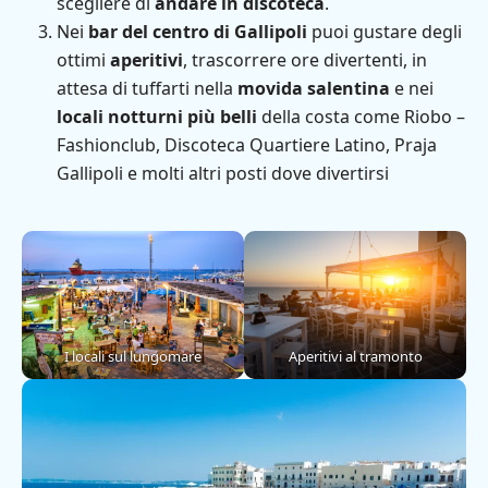
scegliere di
andare in discoteca
.
Nei
bar del centro di Gallipoli
puoi gustare degli
ottimi
aperitivi
, trascorrere ore divertenti, in
attesa di tuffarti nella
movida salentina
e nei
locali notturni più belli
della costa come Riobo –
Fashionclub, Discoteca Quartiere Latino, Praja
Gallipoli e molti altri posti dove divertirsi
I locali sul lungomare
Aperitivi al tramonto