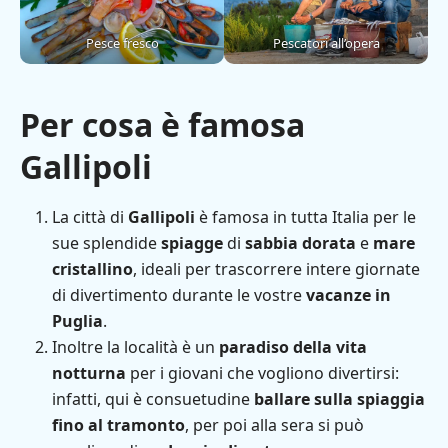
Pesce fresco
Pescatori all’opera
Per cosa è famosa
Gallipoli
La città di
Gallipoli
è famosa in tutta Italia per le
sue splendide
spiagge
di
sabbia dorata
e
mare
cristallino
, ideali per trascorrere intere giornate
di divertimento durante le vostre
vacanze in
Puglia
.
Inoltre la località è un
paradiso della vita
notturna
per i giovani che vogliono divertirsi:
infatti, qui è consuetudine
ballare sulla spiaggia
fino al tramonto
, per poi alla sera si può