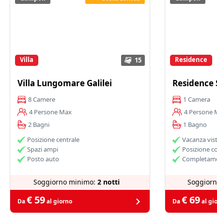
Villa
Residence
15
Villa Lungomare Galilei
Residence
8 Camere
1 Camera
4 Persone Max
4 Persone 
2 Bagni
1 Bagno
Posizione centrale
Vacanza vis
Spazi ampi
Posizione 
Posto auto
Completame
Soggiorno minimo:
2 notti
Soggior
€ 59
€ 69
Da
al giorno
Da
al gi