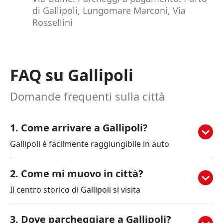
di Gallipoli, Lungomare Marconi, Via
Rossellini
FAQ su Gallipoli
Domande frequenti sulla città
1. Come arrivare a Gallipoli?
Gallipoli è facilmente raggiungibile in auto
attraverso la SS101 Lecce–Gallipoli. Chi viaggia in
treno può arrivare a Lecce con le principali linee
2. Come mi muovo in città?
ferroviarie e proseguire con i treni regionali delle
Il centro storico di Gallipoli si visita
Ferrovie del Sud Est. L’aeroporto di riferimento è
comodamente a piedi, così come il lungomare e
Brindisi, distante circa 85 km, collegato a
le principali attrazioni. Per raggiungere le
3. Dove parcheggiare a Gallipoli?
Gallipoli con auto a noleggio, autobus e treno