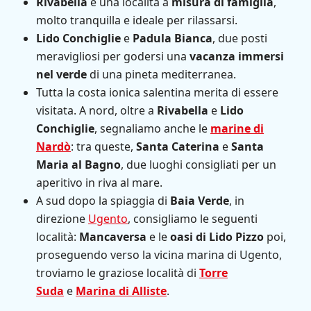
Rivabella
è una località a
misura di famiglia
,
molto tranquilla e ideale per rilassarsi.
Lido Conchiglie
e
Padula Bianca
, due posti
meravigliosi per godersi una
vacanza immersi
nel
verde
di una pineta mediterranea.
Tutta la costa ionica salentina merita di essere
visitata. A nord, oltre a
Rivabella
e
Lido
Conchiglie
, segnaliamo anche le
marine di
Nardò
: tra queste,
Santa Caterina
e
Santa
Maria al Bagno
, due luoghi consigliati per un
aperitivo in riva al mare.
A sud dopo la spiaggia di
Baia Verde
, in
direzione
Ugento
, consigliamo le seguenti
località:
Mancaversa
e le
oasi di Lido Pizzo
poi,
proseguendo verso la vicina marina di Ugento,
troviamo le graziose località di
Torre
Suda
e
Marina di Alliste
.