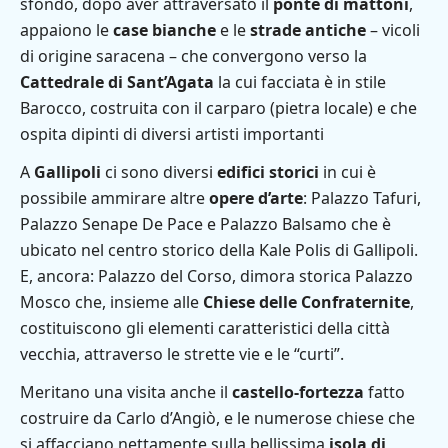
sfondo, dopo aver attraversato il
ponte di mattoni
,
appaiono le
case bianche
e le
strade antiche
– vicoli
di origine saracena – che convergono verso la
Cattedrale di Sant’Agata
la cui facciata è in stile
Barocco, costruita con il carparo (pietra locale) e che
ospita dipinti di diversi artisti importanti
A
Gallipoli
ci sono diversi
edifici storici
in cui è
possibile ammirare altre
opere d’arte
: Palazzo Tafuri,
Palazzo Senape De Pace e Palazzo Balsamo che è
ubicato nel centro storico della Kale Polis di Gallipoli.
E, ancora: Palazzo del Corso, dimora storica Palazzo
Mosco che, insieme alle
Chiese delle Confraternite
,
costituiscono gli elementi caratteristici della città
vecchia, attraverso le strette vie e le “curti”.
Meritano una visita anche il
castello-fortezza
fatto
costruire da Carlo d’Angiò, e le numerose chiese che
si affacciano nettamente sulla bellissima
isola di