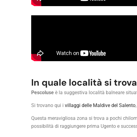
In quale località si trov
Pescoluse
è la suggestiva località balneare situ
Si trovano qui i
villaggi delle Maldive del Salento
Questa meravigliosa zona si trova a pochi chilome
possibilità di raggiungere prima Ugento e successi