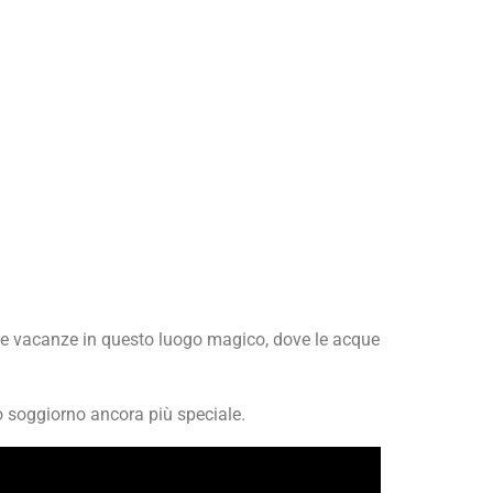
e le vacanze in questo luogo magico, dove le acque
ro soggiorno ancora più speciale.