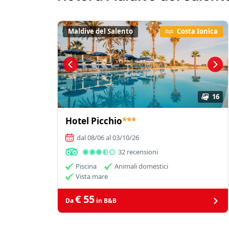
Maldive del Salento
Costa Ionica
16
Hotel Picchio
***
dal 08/06 al 03/10/26
32 recensioni
Piscina
Animali domestici
Vista mare
€ 55
Da
in B&B