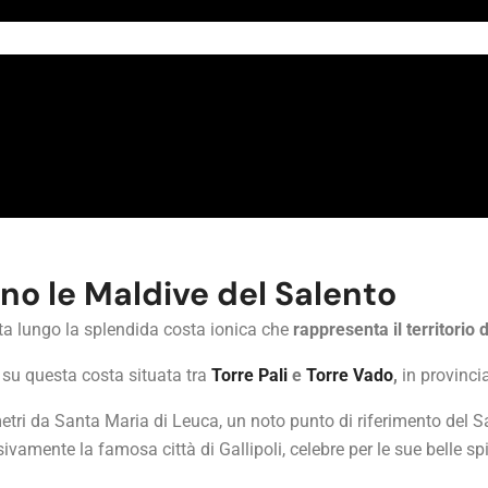
ano le Maldive del Salento​
ata lungo la splendida costa ionica che
rappresenta il territorio
, su questa costa situata tra
Torre Pali
e
Torre Vado
,
in provincia
tri da Santa Maria di Leuca, un noto punto di riferimento del S
vamente la famosa città di Gallipoli, celebre per le sue belle sp