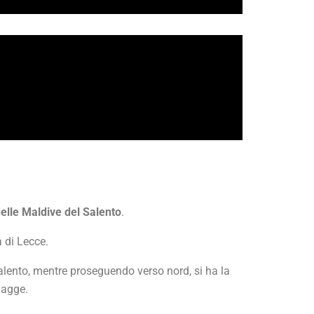
 delle Maldive del Salento
.
 di Lecce.
alento, mentre proseguendo verso nord, si ha la
iagge.