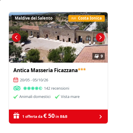
Maldive del Salento
Costa Ionica
9
Antica Masseria Ficazzana
***
20/05 - 05/10/26
142 recensioni
Animali domestici
Vista mare
€ 50
1 offerta da
in B&B