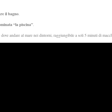
are il bagno
.
minata “la piscina”
.
 dove andare al mare nei dintorni, raggiungibile a soli 5 minuti di macc