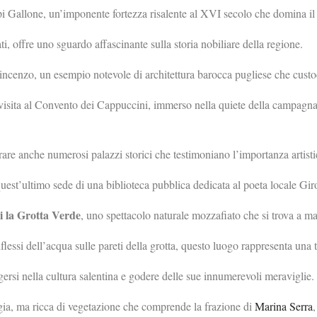
ncipi Gallone, un’imponente fortezza risalente al XVI secolo che domina il
ti, offre uno sguardo affascinante sulla storia nobiliare della regione.
ncenzo, un esempio notevole di architettura barocca pugliese che custod
visita al Convento dei Cappuccini, immerso nella quiete della campagna 
are anche numerosi palazzi storici che testimoniano l’importanza artisti
uest’ultimo sede di una biblioteca pubblica dedicata al poeta locale G
i la Grotta Verde
, uno spettacolo naturale mozzafiato che si trova a m
riflessi dell’acqua sulle pareti della grotta, questo luogo rappresenta una 
rsi nella cultura salentina e godere delle sue innumerevoli meraviglie.
gia, ma ricca di vegetazione che comprende la frazione di
Marina Serra