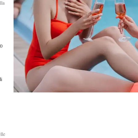
lla
10
di
lle