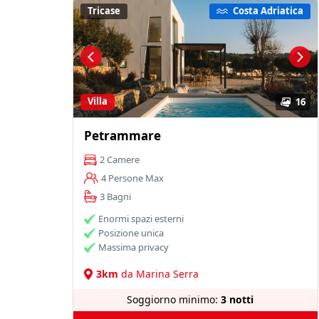
Tricase
Costa Adriatica
Villa
16
Petrammare
2 Camere
4 Persone Max
3 Bagni
Enormi spazi esterni
Posizione unica
Massima privacy
3km
da Marina Serra
Soggiorno minimo:
3 notti