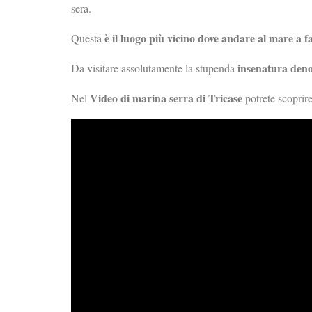
sera.
è il luogo più vicino dove andare al mare a f
Questa
insenatura deno
Da visitare assolutamente la stupenda
Video di marina serra di Tricase
Nel
potrete scoprire