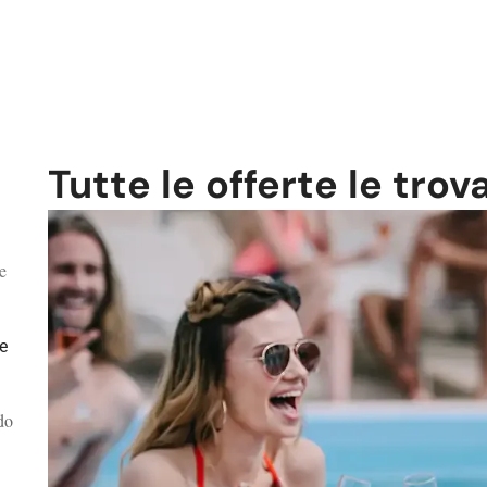
Tutte le offerte le trov
e
ve
do