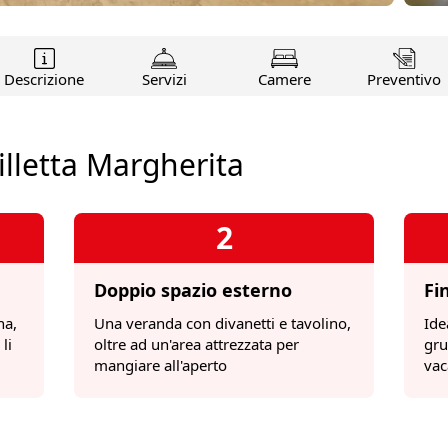
Camere
Descrizione
Servizi
Preventivo
illetta Margherita
2
Doppio spazio esterno
Fi
na,
Una veranda con divanetti e tavolino,
Ide
li
oltre ad un'area attrezzata per
gru
mangiare all'aperto
vac