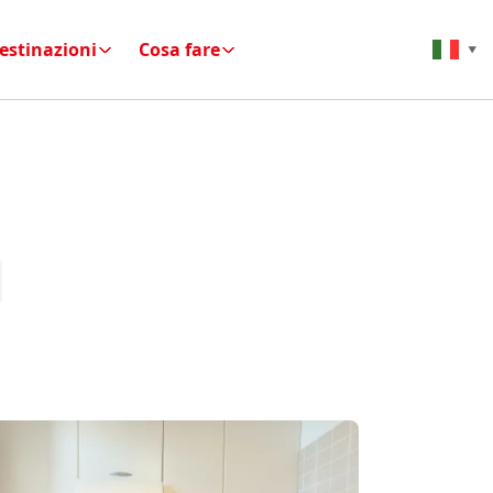
estinazioni
Cosa fare
▼