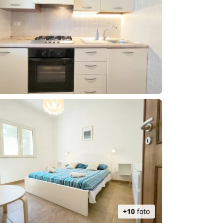
+10
foto