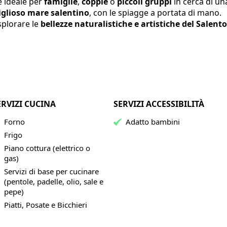
e ideale per
famiglie
,
coppie
o
piccoli gruppi
in cerca di un
iglioso mare salentino
, con le spiagge a portata di mano.
splorare le
bellezze naturalistiche e artistiche del Salento
ERVIZI CUCINA
SERVIZI ACCESSIBILITÀ
Forno
Adatto bambini
Frigo
Piano cottura (elettrico o
gas)
Servizi di base per cucinare
(pentole, padelle, olio, sale e
pepe)
Piatti, Posate e Bicchieri