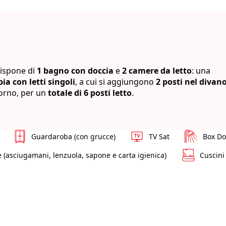
dispone di
1 bagno con doccia
e
2 camere da letto
: una
ia con letti singoli
, a cui si aggiungono
2 posti nel divan
orno, per un
totale di 6 posti letto
.
Guardaroba (con grucce)
TV Sat
Box Do
e (asciugamani, lenzuola, sapone e carta igienica)
Cuscini