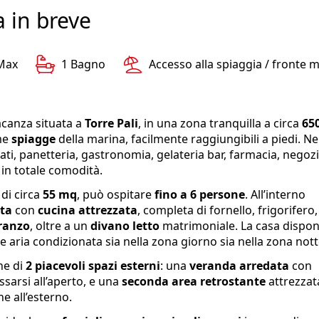
a in breve
Max
1 Bagno
Accesso alla spiaggia / fronte 
acanza situata a
Torre Pali
, in una zona tranquilla a circa
65
me
spiagge
della marina, facilmente raggiungibili a piedi. Ne
ti, panetteria, gastronomia, gelateria bar, farmacia, negozi
o in totale comodità.
di circa
55 mq
, può ospitare
fino a 6 persone
. All’interno
ata
con
cucina attrezzata
, completa di fornello, frigorifero,
ranzo
, oltre a un
divano letto
matrimoniale. La casa dispo
 e aria condizionata sia nella zona giorno sia nella zona nott
he di
2 piacevoli spazi esterni
: una
veranda arredata
con
assarsi all’aperto, e una
seconda area retrostante
attrezzat
e all’esterno.