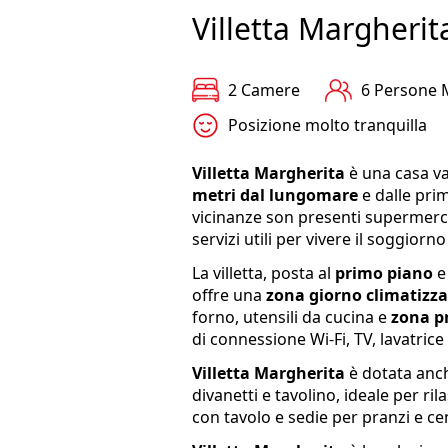
Villetta Margherit
2 Camere
6 Persone 
Posizione molto tranquilla
Villetta Margherita
è una casa v
metri dal lungomare
e dalle pri
vicinanze son presenti supermerca
servizi utili per vivere il soggiorn
La villetta, posta al
primo piano
e 
offre una
zona giorno climatizz
forno, utensili da cucina e
zona p
di connessione Wi-Fi, TV, lavatrice
Villetta Margherita
è dotata anc
divanetti e tavolino, ideale per ril
con tavolo e sedie per pranzi e cen