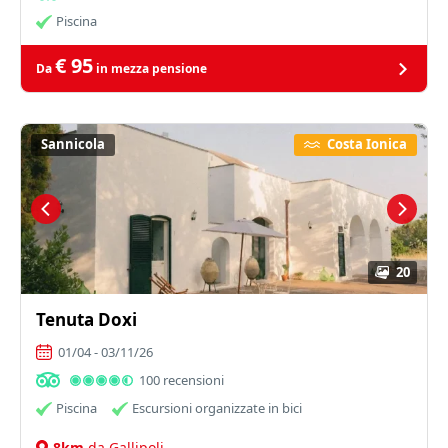
Piscina
€ 95
Da
in mezza pensione
Sannicola
Costa Ionica
20
Tenuta Doxi
01/04 - 03/11/26
100 recensioni
Piscina
Escursioni organizzate in bici
8km
da Gallipoli