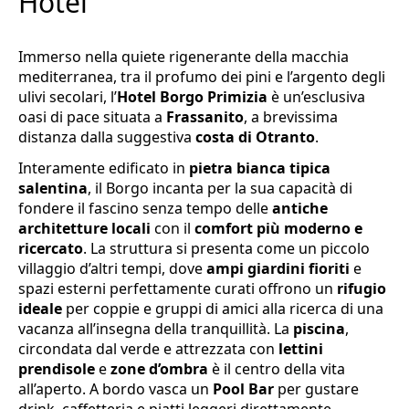
Hotel
Immerso nella quiete rigenerante della macchia
mediterranea, tra il profumo dei pini e l’argento degli
ulivi secolari, l’
Hotel Borgo Primizia
è un’esclusiva
oasi di pace situata a
Frassanito
, a brevissima
distanza dalla suggestiva
costa di Otranto
.
Interamente edificato in
pietra bianca tipica
salentina
, il Borgo incanta per la sua capacità di
fondere il fascino senza tempo delle
antiche
architetture locali
con il
comfort più moderno e
ricercato
. La struttura si presenta come un piccolo
villaggio d’altri tempi, dove
ampi giardini fioriti
e
spazi esterni perfettamente curati offrono un
rifugio
ideale
per coppie e gruppi di amici alla ricerca di una
vacanza all’insegna della tranquillità. La
piscina
,
circondata dal verde e attrezzata con
lettini
prendisole
e
zone d’ombra
è il centro della vita
all’aperto. A bordo vasca un
Pool Bar
per gustare