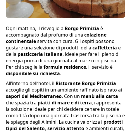
Ogni mattina, il risveglio a
Borgo Primizia
è
accompagnato dal profumo di una
colazione
continentale
servita con cura. Gli ospiti possono
gustare una selezione di prodotti della
caffetteria
e
della
pasticceria italiana
, ideale per fare il pieno di
energia prima di una giornata al mare o in piscina.
Per chi sceglie la
formula residence
, il servizio è
disponibile su richiesta
.
All’interno dell’hotel, il
Ristorante Borgo Primizia
accoglie gli ospiti in un ambiente raffinato ispirato ai
sapori del Mediterraneo
. Con un
menù alla carta
che spazia tra
piatti di mare e di terra
, rappresenta
la soluzione ideale per chi desidera cenare in totale
comodità dopo una giornata trascorsa tra la piscina e
le spiagge degli Alimini. La cucina valorizza i
prodotti
tipici del Salento,
servizio attento
e ambienti curati,