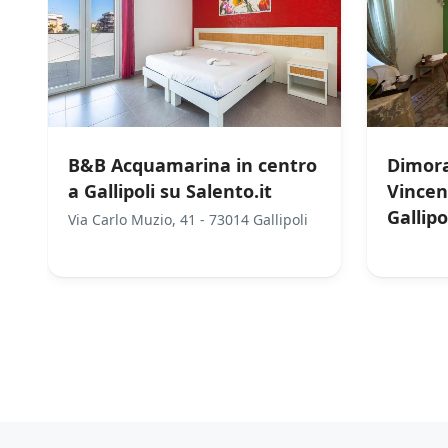
l
e
p
r
o
m
o
z
B&B Acquamarina in centro
Dimora
i
o
a Gallipoli su Salento.it
Vincen
n
Gallipo
Via Carlo Muzio, 41 - 73014 Gallipoli
i
s
c
/
/
0
5
Not Rated
(No Review)
0
5
o
n
€0.00
€0
From:
/night
From:
t
a
t
e
a
n
c