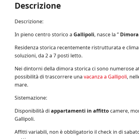
l
Descrizione
o
i
s
a
n
f
e
P
d
i
m
r
i
Descrizione:
c
p
i
z
h
r
v
i
e
In pieno centro storico a
Gallipoli
, nasce la ”
Dimora 
e
a
o
*
a
c
n
g
Residenza storica recentemente ristrutturata e climat
y
i
g
P
soluzioni, da 2 a 7 posti letto.
d
i
o
i
o
l
V
Nei dintorni della dimora storica ci sono numerose attiv
r
i
e
n
possibilità di trascorrere una
vacanza a Gallipoli
, nel
c
n
a
y
mare.
d
t
.
i
o
*
Sistemazione:
t
s
a
u
.
Disponibilità di
appartamenti in affitto
camere, monol
l
*
l
Gallipoli.
e
i
Affitti variabili, non è obbligatorio il check in di sab
n