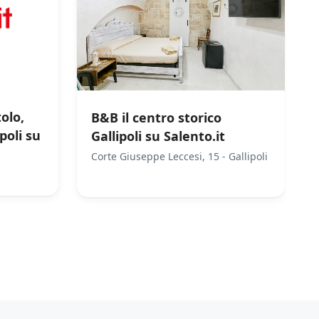
olo,
B&B il centro storico
poli su
Gallipoli su Salento.it
Corte Giuseppe Leccesi, 15 - Gallipoli
iew)
/
0
5
Not Rated
(No Review)
€0.00
From:
/night