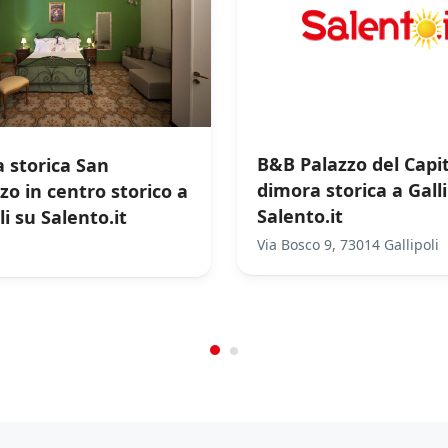
B&B Palazzo del Capit
 storica San
dimora storica a Galli
zo in centro storico a
Salento.it
li su Salento.it
Via Bosco 9, 73014 Gallipoli
/
0
5
Not Rated
(No Rev
Not Rated
(No Review)
€0.00
From:
/night
.00
/night