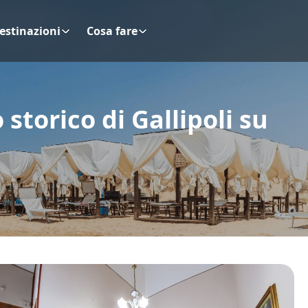
estinazioni
Cosa fare
torico di Gallipoli su