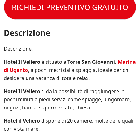
o
s
s
m
t
RICHIEDI PREVENTIVO GRATUITO
l
p
e
b
t
e
e
r
i
o
C
c
e
n
l
o
i
s
o
a
n
Descrizione
f
e
P
d
i
m
r
i
c
p
i
z
Descrizione:
h
r
v
i
e
e
a
o
*
a
Hotel Il Veliero
è situato a
Torre San Giovanni,
Marina
c
n
g
y
di Ugento
, a pochi metri dalla spiaggia, ideale per chi
i
g
P
d
desidera una vacanza di totale relax.
i
o
i
o
l
V
Hotel Il Veliero
ti da la possibilità di raggiungere in
r
i
e
n
pochi minuti a piedi servizi come spiagge, lungomare,
c
n
a
y
negozi, banca, supermercato, chiesa.
d
t
.
i
o
*
t
Hotel il Veliero
dispone di 20 camere, molte delle quali
s
a
u
con vista mare.
.
l
*
l