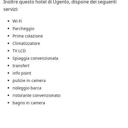
Inoltre questo hotel di Ugento, dispone dei seguenti
e
servizi:
i
n
i
Wi-Fi
z
Parcheggio
i
Prima colazione
a
t
Climatizzatore
i
TV LCD
v
Spiaggia convenzionata
e
d
transfert
i
info point
S
a
pulizie in camera
l
noleggio barca
e
ristorante convenzionato
n
t
bagno in camera
o
.
i
t