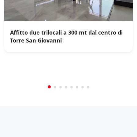
a
n
c
h
e
Affitto due trilocali a 300 mt dal centro di
d
i
Torre San Giovanni
t
/
0
5
Not Rated
(No Review)
e
r
€0.00
From:
/night
z
e
p
a
r
t
i
*