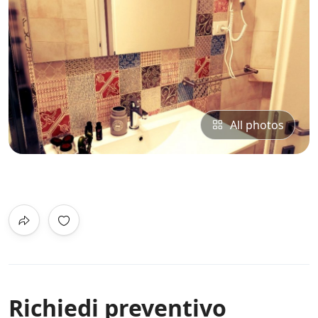
All photos
0
/5
Not Rated
Richiedi preventivo