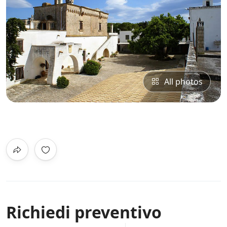
All photos
0
/5
Not Rated
Richiedi preventivo