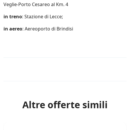
Veglie-Porto Cesareo al Km. 4
n
c
h
in treno
: Stazione di Lecce;
e
d
in aereo
: Aereoporto di Brindisi
i
t
e
r
z
e
p
a
Rules
r
t
i
*
Altre offerte simili