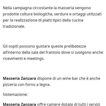
e
i
Nella campagna circostante la masseria vengono
n
i
prodotte colture biologiche, verdure e ortaggi utilizzati
z
per la realizzazione di piatti tipici della cucina
i
tradizionale.
a
t
i
v
e
Gli ospiti possono gustare queste prelibatezze
d
all’interno della sala del frantoio dove si svolgono anche
i
ricevimenti e meetings.
S
a
l
e
n
Masseria Zanzara
dispone di un wine bar che è anche
t
pizzeria con forno a legna.
o
.
Sistemazione:
i
t
e
Masseria Zanzara
offre camere dotate di tutti i servizi