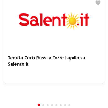
Tenuta Curti Russi a Torre Lapillo su
Salento.it
/
0
5
Not Rated
(No Review)
€0.00
From:
/night