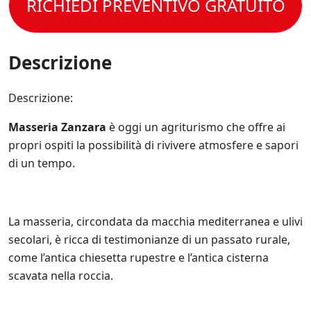
t
RICHIEDI PREVENTIVO GRATUITO
a
l
p
e
t
*
e
e
r
o
C
c
e
l
o
i
s
a
n
Descrizione
f
e
P
d
i
m
r
i
c
p
i
z
Descrizione:
h
r
v
i
e
e
a
o
*
a
Masseria Zanzara
è oggi un agriturismo che offre ai
c
n
g
y
propri ospiti la possibilità di rivivere atmosfere e sapori
i
g
P
d
di un tempo.
i
o
i
o
l
V
r
i
e
n
c
n
a
La masseria, circondata da macchia mediterranea e ulivi
y
d
t
.
secolari, è ricca di testimonianze di un passato rurale,
i
o
*
t
come l’antica chiesetta rupestre e l’antica cisterna
s
a
u
scavata nella roccia.
.
l
*
l