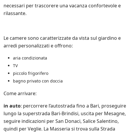
s
necessari per trascorere una vacanza confortevole e
u
rilassante.
l
l
e
p
r
Le camere sono caratterizzate da vista sul giardino e
o
arredi personalizzati e offrono:
m
o
aria condizionata
z
i
TV
o
piccolo frigorifero
n
i
bagno privato ​​con doccia
s
c
Come arrivare:
o
n
in auto
: percorrere l’autostrada fino a Bari, proseguire
t
lungo la superstrada Bari-Brindisi, uscita per Mesagne,
a
t
seguire indicazioni per San Donaci, Salice Salentino,
e
quindi per Veglie. La Masseria si trova sulla Strada
a