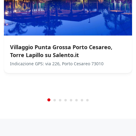
e
s
u
l
l
e
p
r
o
Villaggio Punta Grossa Porto Cesareo,
m
Torre Lapillo su Salento.it
o
z
Indicazione GPS: via 226, Porto Cesareo 73010
i
/
0
5
Not Rated
(No Review)
o
n
€0.00
From:
/night
i
s
c
o
n
t
a
t
e