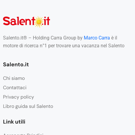
a
n
c
h
e
d
i
Salento.it® – Holding Carra Group by
Marco Carra
è il
t
motore di ricerca n°1 per trovare una vacanza nel Salento
e
r
z
Salento.it
e
p
a
Chi siamo
r
Contattaci
t
i
Privacy policy
*
Libro guida sul Salento
Link utili