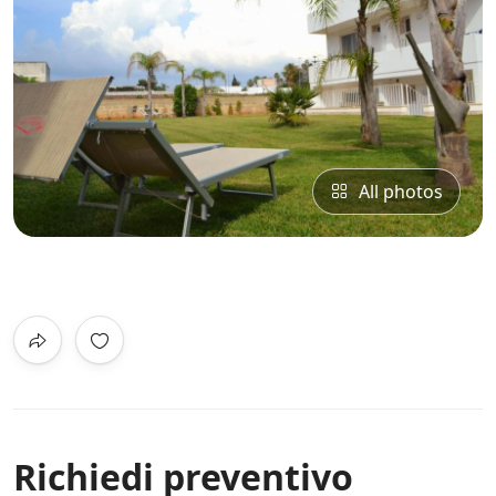
All photos
0
/5
Not Rated
Richiedi preventivo