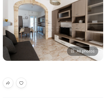
All photos
0
/5
Not Rated