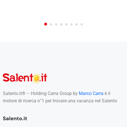
t
e
a
n
c
h
e
d
i
t
e
r
z
e
p
a
r
Salento.it® – Holding Carra Group by
Marco Carra
è il
t
motore di ricerca n°1 per trovare una vacanza nel Salento
i
*
Salento.it