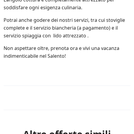
.
l
soddisfare ogni esigenza culinaria.
*
l
e
Potrai anche godere dei nostri servizi, tra cui stoviglie
i
complete e il servizio biancheria (a pagamento) e il
n
i
servizio spiaggia con lido attrezzato .
z
i
Non aspettare oltre, prenota ora e vivi una vacanza
a
indimenticabile nel Salento!
t
i
v
e
d
i
S
a
Rules
l
e
n
t
o
.