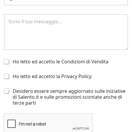
R
i
c
h
i
e
s
t
H
a
Ho letto ed accetto le Condizioni di Vendita
o
d
l
i
H
Ho letto ed accetto la Privacy Policy.
e
i
o
t
n
l
t
f
D
Desidero essere sempre aggiornato sulle iniziative
e
o
o
e
di Salento.it e sulle promozioni scontate anche di
t
e
r
s
terze parti
t
d
m
i
o
a
a
d
e
c
z
e
d
c
i
r
a
e
o
o
c