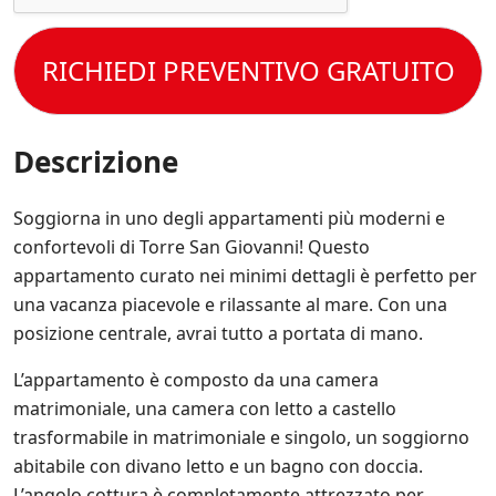
t
n
e
c
t
i
s
e
o
s
s
t
RICHIEDI PREVENTIVO GRATUITO
l
p
e
t
e
e
r
o
C
c
e
l
o
i
s
a
n
Descrizione
f
e
P
d
i
m
r
i
c
p
i
z
Soggiorna in uno degli appartamenti più moderni e
h
r
v
i
e
e
confortevoli di Torre San Giovanni! Questo
a
o
*
a
c
appartamento curato nei minimi dettagli è perfetto per
n
g
y
i
una vacanza piacevole e rilassante al mare. Con una
g
P
d
i
posizione centrale, avrai tutto a portata di mano.
o
i
o
l
V
r
i
L’appartamento è composto da una camera
e
n
c
n
matrimoniale, una camera con letto a castello
a
y
d
t
trasformabile in matrimoniale e singolo, un soggiorno
.
i
o
*
abitabile con divano letto e un bagno con doccia.
t
s
a
L’angolo cottura è completamente attrezzato per
u