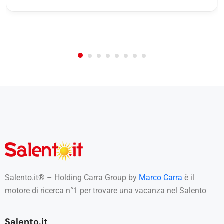
a
/
0
5
Not Rated
(No Review)
t
e
€0.00
From:
/night
a
n
c
h
e
d
i
t
e
r
z
e
p
a
r
t
Salento.it® – Holding Carra Group by
Marco Carra
è il
i
motore di ricerca n°1 per trovare una vacanza nel Salento
*
Salento.it