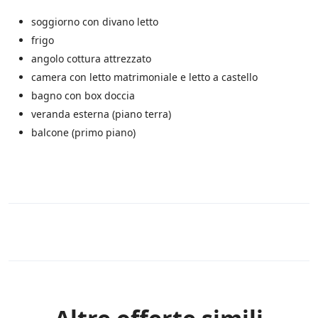
a
u
.
l
soggiorno con divano letto
*
l
frigo
e
angolo cottura attrezzato
i
n
camera con letto matrimoniale e letto a castello
i
bagno con box doccia
z
i
veranda esterna (piano terra)
a
balcone (primo piano)
t
i
v
e
d
i
S
a
Rules
l
e
n
t
o
.