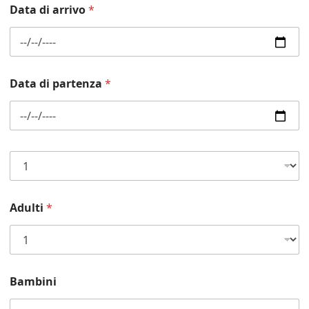
Data di arrivo
*
f
o
n
o
*
Data di partenza
*
S
i
s
t
Adulti
*
e
m
a
z
i
o
Bambini
n
e