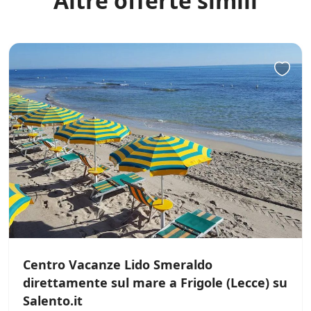
Altre offerte simili
i
t
e
s
u
l
l
e
p
r
o
m
o
z
i
o
n
i
s
c
Centro Vacanze Lido Smeraldo
o
direttamente sul mare a Frigole (Lecce) su
n
Salento.it
t