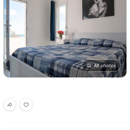
All photos
0
/5
Not Rated