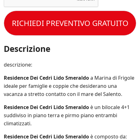
r
o
c
t
n
i
e
c
t
i
v
s
e
o
s
o
s
t
RICHIEDI PREVENTIVO GRATUITO
l
p
e
t
e
e
r
o
C
c
e
l
o
i
s
a
n
Descrizione
f
e
P
d
i
m
r
i
c
p
i
z
descrizione:
h
r
v
i
e
e
a
o
*
a
Residence Dei Cedri Lido Smeraldo
a Marina di Frigole
c
n
g
y
ideale per famiglie e coppie che desiderano una
i
g
P
d
vacanza a stretto contatto con il mare del Salento.
i
o
i
o
l
V
Residence Dei Cedri Lido Smeraldo
è un bilocale 4+1
r
i
e
n
suddiviso in piano terra e pirmo piano entrambi
c
n
a
y
climatizzati.
d
t
.
i
o
*
t
Residence Dei Cedri Lido Smeraldo
è composto da:
s