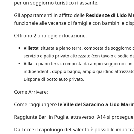
per un soggiorno turistico rilassante.
a
t
Gli appartamenti in affitto delle
Residenze di Lido M
i
v
funzionale alle vacanze di famiglie con bambini e di
e
d
Offrono 2 tipologie di locazione:
i
S
Villetta
: situata a piano terra, composta da soggiorno 
a
l
servizio e patio privato attrezzato (con tavolo e sedie
e
Villa
: a piano terra, composta da ampio soggiorno con 
n
indipendenti, doppio bagno, ampio giardino attrezzato 
t
o
Dispone di posto auto privato.
.
i
Come Arrivare:
t
e
Come raggiungere
le Ville del Saracino a Lido Marin
s
u
Raggiunta Bari in Puglia, attraverso l’A14 si prosegue 
l
l
Da Lecce il capoluogo del Salento è possibile imboccar
e