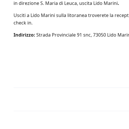
p
in direzione S. Maria di Leuca, uscita Lido Marini
.
r
o
Usciti a Lido Marini sulla litoranea troverete la recept
m
check in.
o
z
i
Indirizzo:
Strada Provinciale 91 snc, 73050 Lido Marini
o
n
i
s
c
o
n
t
a
t
e
a
Rules
n
c
h
e
d