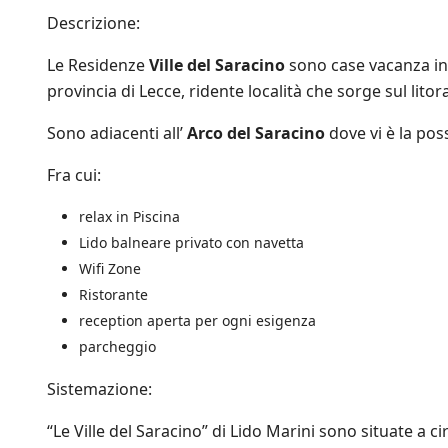
d
i
m
r
i
Descrizione:
c
p
i
z
h
r
v
i
e
Le Residenze
Ville del Saracino
sono case vacanza in a
e
a
o
*
a
provincia di Lecce, ridente località che sorge sul litor
c
n
g
y
i
g
P
Sono adiacenti all’
Arco del Saracino
dove vi è la poss
d
i
o
i
o
l
V
Fra cui:
r
i
e
n
c
n
a
relax in Piscina
y
d
t
.
Lido balneare privato con navetta
i
o
*
t
Wifi Zone
s
a
u
Ristorante
.
l
reception aperta per ogni esigenza
*
l
parcheggio
e
i
n
Sistemazione:
i
z
“Le Ville del Saracino” di Lido Marini sono situate a 
i