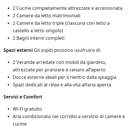
l
e
2 Cucine completamente attrezzate e accessoriata
n
2 Camere da letto matrimoniali
t
2 Camere da letto triple (ciascuna con letto a
o
.
castello e letto singolo)
i
2 Bagni interni completi
t
e
Spazi esterni
Gli ospiti possono usufruire di:
s
u
l
2 Verande arredate con mobili da giardino,
l
attrezzate per pranzare e cenare all’aperto
e
Docce esterne ideali per il rientro dalla spiaggia
p
r
Spazi dedicati al relax e alla vita all’aria aperta
o
m
Servizi e Comfort
o
z
Wi-Fi gratuito
i
o
Aria condizionata nei corridoi a servizio di camere e
n
cucine
i