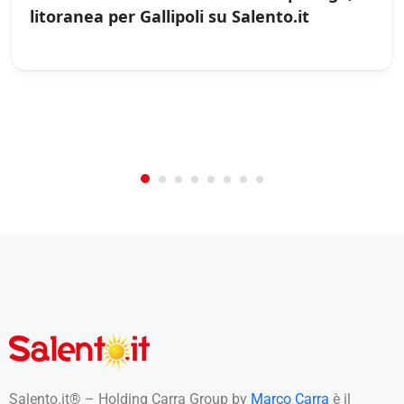
litoranea per Gallipoli su Salento.it
/
0
5
Not Rated
(No Review)
€0.00
From:
/night
Salento.it® – Holding Carra Group by
Marco Carra
è il