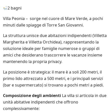
i
e
n
c
n
2 bagni
a
y
d
t
.
i
o
Villa Peonia – sorge nel cuore di Mare Verde, a pochi
*
t
s
minuti dalle spiagge di Torre San Giovanni.
a
u
.
l
La struttura unisce due abitazioni indipendenti (Villetta
*
l
e
Margherita e Villetta Orchidea), rappresentando la
i
soluzione ideale per famiglie numerose o gruppi di
n
amici che desiderano trascorrere le vacanze insieme
i
z
mantenendo la propria privacy.
i
a
La posizione è strategica: il mare è a soli 200 metri, il
t
primo lido attrezzato a 500 metri, e i principali servizi
i
v
(bar e supermercato) si trovano a pochi metri a piedi.
e
d
Composizione degli ambienti
La villa si articola in due
i
unità abitative indipendenti che offrono
S
a
complessivamente: