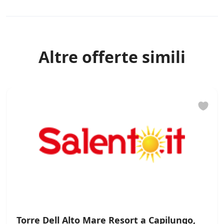
Rules
t
i
*
Altre offerte simili
Torre Dell Alto Mare Resort a Capilungo,