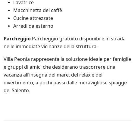
Lavatrice
s
c
Macchinetta del caffè
o
Cucine attrezzate
n
Arredi da esterno
t
a
t
Parcheggio
Parcheggio gratuito disponibile in strada
e
nelle immediate vicinanze della struttura.
a
n
Villa Peonia rappresenta la soluzione ideale per famiglie
c
h
e gruppi di amici che desiderano trascorrere una
e
vacanza all’insegna del mare, del relax e del
d
divertimento, a pochi passi dalle meravigliose spiagge
i
t
del Salento.
e
r
z
e
p
a
r