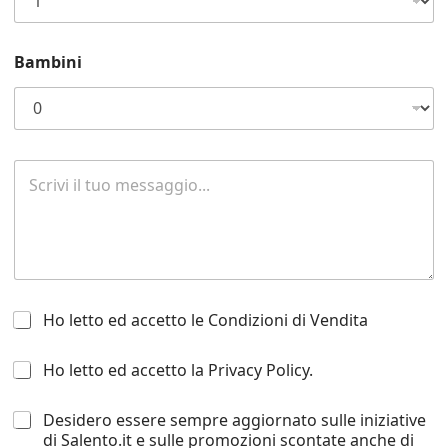
z
i
o
Bambini
n
e
*
t
R
e
i
r
c
z
h
e
i
E
e
t
s
à
t
H
a
Ho letto ed accetto le Condizioni di Vendita
o
d
l
i
H
Ho letto ed accetto la Privacy Policy.
e
i
o
t
n
l
t
f
D
Desidero essere sempre aggiornato sulle iniziative
e
o
o
e
di Salento.it e sulle promozioni scontate anche di
t