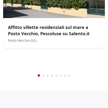
Affitto villette residenziali sul mare a
Posto Vecchio, Pescoluse su Salento.it
Posto Vecchio (LE)
/
0
5
Not Rated
(No Review)
€0.00
From:
/night