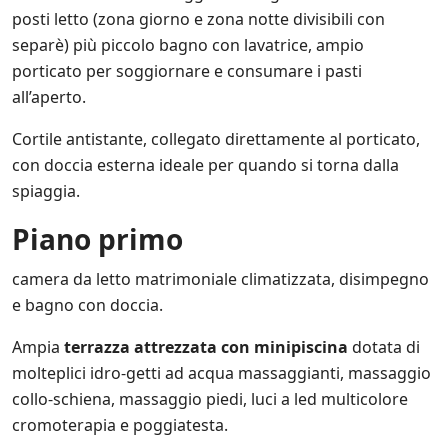
*
t
s
posti letto (zona giorno e zona notte divisibili con
a
u
separè) più piccolo bagno con lavatrice, ampio
.
l
*
porticato per soggiornare e consumare i pasti
l
e
all’aperto.
i
n
Cortile antistante, collegato direttamente al porticato,
i
con doccia esterna ideale per quando si torna dalla
z
i
spiaggia.
a
t
Piano primo
i
v
camera da letto matrimoniale climatizzata, disimpegno
e
d
e bagno con doccia.
i
S
Ampia
terrazza attrezzata con minipiscina
dotata di
a
molteplici idro-getti ad acqua massaggianti, massaggio
l
e
collo-schiena, massaggio piedi, luci a led multicolore
n
cromoterapia e poggiatesta.
t