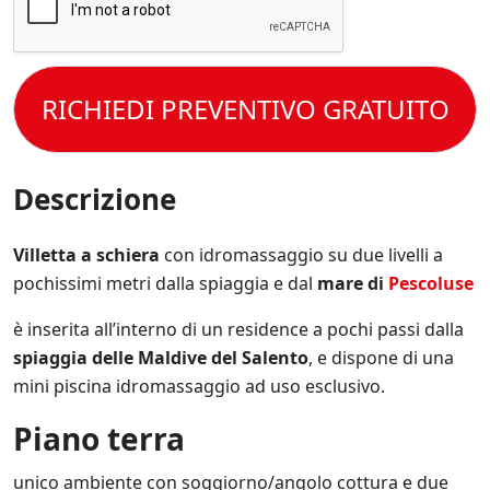
c
i
r
a
e
o
o
c
t
n
e
c
t
i
s
e
o
s
s
t
RICHIEDI PREVENTIVO GRATUITO
l
p
e
t
e
e
r
o
C
c
e
l
o
i
s
a
n
Descrizione
f
e
P
d
i
m
r
i
c
p
i
z
Villetta a schiera
con idromassaggio su due livelli a
h
r
v
i
e
e
pochissimi metri dalla spiaggia e dal
mare di
Pescoluse
a
o
*
a
c
n
g
y
è inserita all’interno di un residence a pochi passi dalla
i
g
P
d
spiaggia delle Maldive del Salento
, e dispone di una
i
o
i
o
mini piscina idromassaggio ad uso esclusivo.
l
V
r
i
e
n
Piano terra
c
n
a
y
d
t
.
i
unico ambiente con soggiorno/angolo cottura e due
o