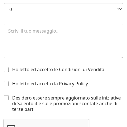
e
o
*
g
n
o
m
R
e
i
*
c
h
i
e
s
t
H
a
Ho letto ed accetto le Condizioni di Vendita
o
d
l
i
H
Ho letto ed accetto la Privacy Policy.
e
i
o
t
n
l
t
f
D
Desidero essere sempre aggiornato sulle iniziative
e
o
o
e
di Salento.it e sulle promozioni scontate anche di
t
e
r
s
terze parti
t
d
m
i
o
a
a
d
e
c
z
e
d