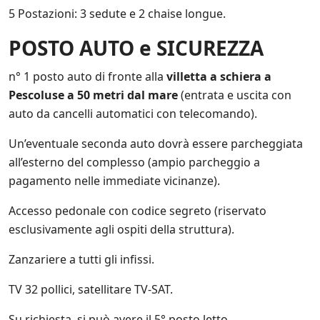
o
5 Postazioni: 3 sedute e 2 chaise longue.
.
i
POSTO AUTO e SICUREZZA
t
e
s
n° 1 posto auto di fronte alla
villetta a schiera a
u
Pescoluse a 50 metri dal mare
(entrata e uscita con
l
l
auto da cancelli automatici con telecomando).
e
p
Un’eventuale seconda auto dovrà essere parcheggiata
r
all’esterno del complesso (ampio parcheggio a
o
m
pagamento nelle immediate vicinanze).
o
z
Accesso pedonale con codice segreto (riservato
i
esclusivamente agli ospiti della struttura).
o
n
Zanzariere a tutti gli infissi.
i
s
c
TV 32 pollici, satellitare TV-SAT.
o
n
Su richiesta, si può avere il 5° posto letto.