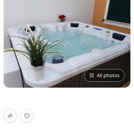
All photos
0
/5
Not Rated