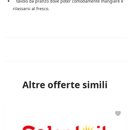
tavolo da pranzo dove poter comodamente mangiare e
*
l
e
rilassarsi al fresco.
i
n
i
z
i
a
t
Rules
i
v
e
d
i
S
Altre offerte simili
a
l
e
n
t
o
.
i