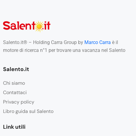
e
a
n
c
h
e
d
i
Salento.it® – Holding Carra Group by
Marco Carra
è il
t
motore di ricerca n°1 per trovare una vacanza nel Salento
e
r
z
Salento.it
e
p
a
Chi siamo
r
Contattaci
t
i
Privacy policy
*
Libro guida sul Salento
Link utili