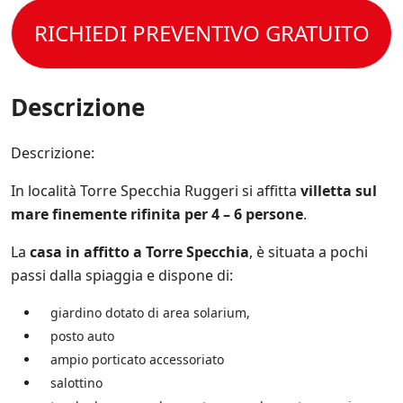
s
e
o
s
s
t
RICHIEDI PREVENTIVO GRATUITO
l
p
e
t
e
e
r
o
C
c
e
l
o
i
s
a
n
Descrizione
f
e
P
d
i
m
r
i
c
p
i
z
Descrizione:
h
r
v
i
e
e
a
o
*
a
In località Torre Specchia Ruggeri si affitta
villetta sul
c
n
g
y
mare finemente rifinita per 4 – 6 persone
.
i
g
P
d
i
o
La
casa in affitto a Torre Specchia
, è situata a pochi
i
o
l
V
passi dalla spiaggia e dispone di:
r
i
e
n
c
n
a
giardino dotato di area solarium,
y
d
t
.
posto auto
i
o
*
t
ampio porticato accessoriato
s
a
u
salottino
.
l