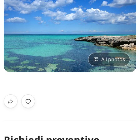
All photos
0
/5
Not Rated
Richiedi preventivo