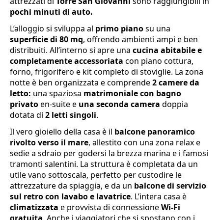
attrezzati di
Torre San Giovanni
sono raggiungibili in
pochi minuti di auto.
L’alloggio si sviluppa al
primo piano
su una
superficie di 80 mq
, offrendo ambienti ampi e ben
distribuiti. All’interno si apre una
cucina abitabile e
completamente accessoriata
con piano cottura,
forno, frigorifero e kit completo di stoviglie. La zona
notte è ben organizzata e comprende
2 camere da
letto:
una spaziosa
matrimoniale con bagno
privato
en-suite e
una seconda camera
doppia
dotata di
2 letti singoli
.
Il vero gioiello della casa è il
balcone panoramico
rivolto verso il mare
, allestito con una zona relax e
sedie a sdraio per godersi la brezza marina e i famosi
tramonti salentini. La struttura è completata da un
utile vano sottoscala, perfetto per custodire le
attrezzature da spiaggia, e da un
balcone di servizio
sul retro con lavabo e lavatrice
. L’intera casa è
climatizzata
e provvista di connessione
Wi-Fi
gratuita
. Anche i viaggiatori che si spostano con i