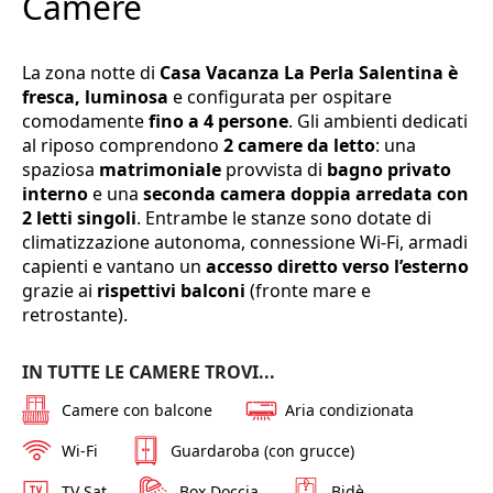
Camere
La zona notte di
Casa Vacanza La Perla Salentina è
fresca, luminosa
e configurata per ospitare
comodamente
fino a 4 persone
. Gli ambienti dedicati
al riposo comprendono
2 camere da letto
: una
spaziosa
matrimoniale
provvista di
bagno privato
interno
e una
seconda camera doppia arredata con
2 letti singoli
. Entrambe le stanze sono dotate di
climatizzazione autonoma, connessione Wi-Fi, armadi
capienti e vantano un
accesso diretto verso l’esterno
grazie ai
rispettivi balconi
(fronte mare e
retrostante).
IN TUTTE LE CAMERE TROVI...
Camere con balcone
Aria condizionata
Wi-Fi
Guardaroba (con grucce)
TV Sat
Box Doccia
Bidè