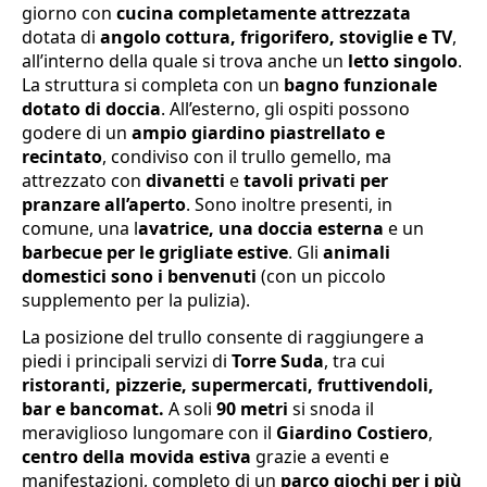
giorno con
cucina completamente attrezzata
dotata di
angolo cottura, frigorifero, stoviglie e TV
,
all’interno della quale si trova anche un
letto singolo
.
La struttura si completa con un
bagno funzionale
dotato di doccia
. All’esterno, gli ospiti possono
godere di un
ampio giardino piastrellato e
recintato
, condiviso con il trullo gemello, ma
attrezzato con
divanetti
e
tavoli privati per
pranzare all’aperto
. Sono inoltre presenti, in
comune, una l
avatrice, una doccia esterna
e un
barbecue per le grigliate estive
. Gli
animali
domestici sono i benvenuti
(con un piccolo
supplemento per la pulizia).
La posizione del trullo consente di raggiungere a
piedi i principali servizi di
Torre Suda
, tra cui
ristoranti, pizzerie, supermercati, fruttivendoli,
bar e bancomat.
A soli
90 metri
si snoda il
meraviglioso lungomare con il
Giardino Costiero
,
centro della movida estiva
grazie a eventi e
manifestazioni, completo di un
parco giochi per i più