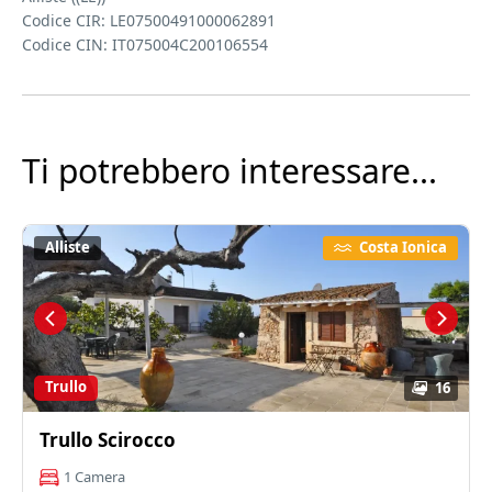
Codice CIR: LE07500491000062891
Codice CIN: IT075004C200106554
Ti potrebbero interessare...
Alliste
Costa Ionica
Trullo
16
Trullo Scirocco
1 Camera