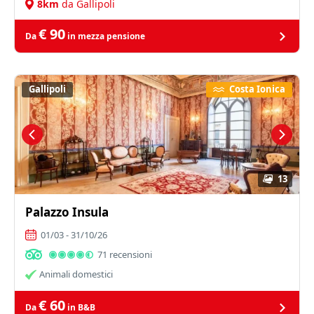
8km
da Gallipoli
€ 90
Da
in mezza pensione
Gallipoli
Costa Ionica
13
Palazzo Insula
01/03 - 31/10/26
71 recensioni
Animali domestici
€ 60
Da
in B&B