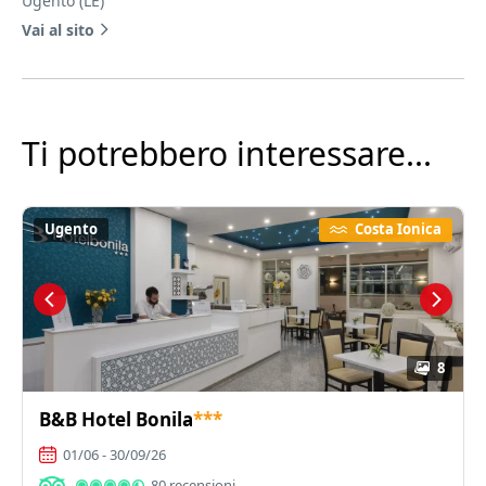
Ugento (LE)
Vai al sito
Ti potrebbero interessare...
Ugento
Costa Ionica
8
B&B Hotel Bonila
***
01/06 - 30/09/26
80 recensioni