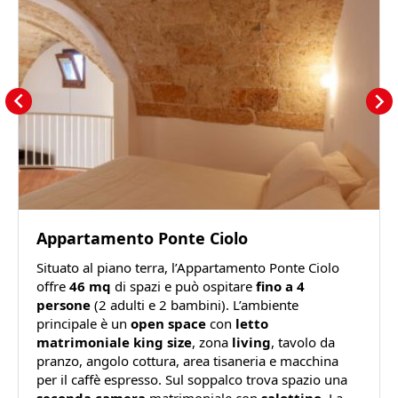
Appartamento Ponte Ciolo
Situato al piano terra, l’Appartamento Ponte Ciolo
offre
46 mq
di spazi e può ospitare
fino a 4
persone
(2 adulti e 2 bambini). L’ambiente
principale è un
open space
con
letto
matrimoniale king size
, zona
living
, tavolo da
pranzo, angolo cottura, area tisaneria e macchina
per il caffè espresso. Sul soppalco trova spazio una
seconda camera
matrimoniale con
salottino
. La