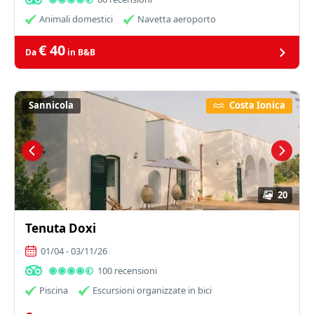
Animali domestici
Navetta aeroporto
€ 40
Da
in B&B
Sannicola
Costa Ionica
20
Tenuta Doxi
01/04 - 03/11/26
100 recensioni
Piscina
Escursioni organizzate in bici