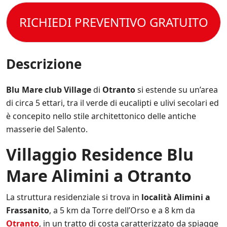
t
i
s
e
o
s
s
t
RICHIEDI PREVENTIVO GRATUITO
l
p
e
t
e
e
r
o
C
c
e
l
o
i
s
a
n
Descrizione
f
e
P
d
i
m
r
i
c
p
i
z
Blu Mare club Village
di
Otranto
si estende su un’area
h
r
v
i
e
e
di circa 5 ettari, tra il verde di eucalipti e ulivi secolari ed
a
o
*
a
c
è concepito nello stile architettonico delle antiche
n
g
y
i
masserie del Salento.
g
P
d
i
o
i
Villaggio Residence Blu
o
l
V
r
i
e
n
Mare Alimini a Otranto
c
n
a
y
d
t
.
i
La struttura residenziale si trova in
località Alimini a
o
*
t
s
Frassanito
, a 5 km da Torre dell’Orso e a 8 km da
a
u
Otranto
, in un tratto di costa caratterizzato da spiagge
.
l