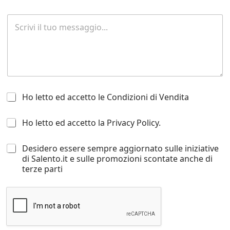
f
o
R
n
i
o
c
h
i
e
s
t
H
a
Ho letto ed accetto le Condizioni di Vendita
o
d
l
i
H
Ho letto ed accetto la Privacy Policy.
e
i
o
t
n
l
t
f
D
Desidero essere sempre aggiornato sulle iniziative
e
o
o
e
di Salento.it e sulle promozioni scontate anche di
t
e
r
s
terze parti
t
d
m
i
o
a
a
d
e
c
z
e
d
c
i
r
a
e
o
o
c
t
n
e
c