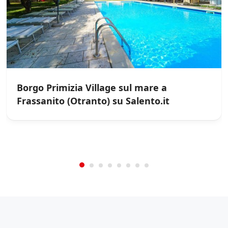
Borgo Primizia Village sul mare a
Frassanito (Otranto) su Salento.it
/
0
5
Not Rated
(No Review)
€0.00
From:
/night