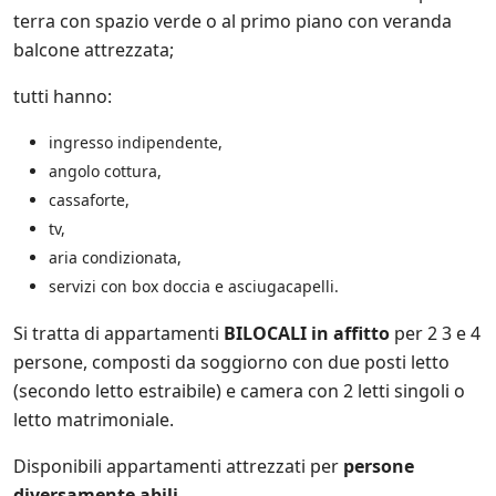
t
terra con spazio verde o al primo piano con veranda
e
s
balcone attrezzata;
u
l
tutti hanno:
l
e
ingresso indipendente,
p
angolo cottura,
r
o
cassaforte,
m
tv,
o
aria condizionata,
z
i
servizi con box doccia e asciugacapelli.
o
n
Si tratta di appartamenti
BILOCALI in affitto
per 2 3 e 4
i
persone, composti da soggiorno con due posti letto
s
c
(secondo letto estraibile) e camera con 2 letti singoli o
o
letto matrimoniale.
n
t
Disponibili appartamenti attrezzati per
persone
a
t
diversamente abili
.