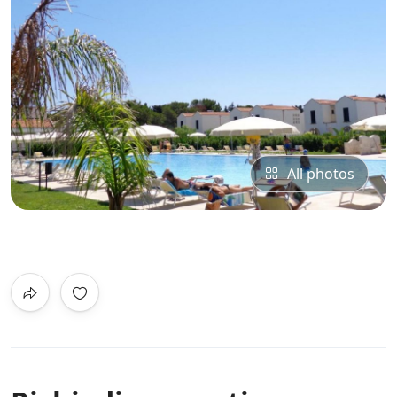
All photos
0
/5
Not Rated
Via Frassanito, 73028 Otranto