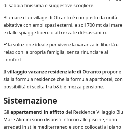
*
l
di sabbia finissima e suggestive scogliere.
e
i
Blumare club village di Otranto è composto da unità
n
abitative con ampi spazi esterni, a soli 700 mt dal mare
i
z
e dalle spiagge libere o attrezzate di Frassanito.
i
a
E’ la soluzione ideale per vivere la vacanza in libertà e
t
relax con la propria famiglia, senza rinunciare al
i
comfort.
v
e
d
Il
villaggio vacanze residenziale di Otranto
propone
i
sia la formula residence che la formula aparthotel, con
S
possibilità di scelta tra b&b e mezza pensione.
a
l
e
Sistemazione
n
t
Gli
appartamenti in affitto
del Residence Villaggio Blu
o
Mare Alimini sono disposti intorno alle piscine, sono
.
i
arredati in stile mediterraneo e sono collocati al piano