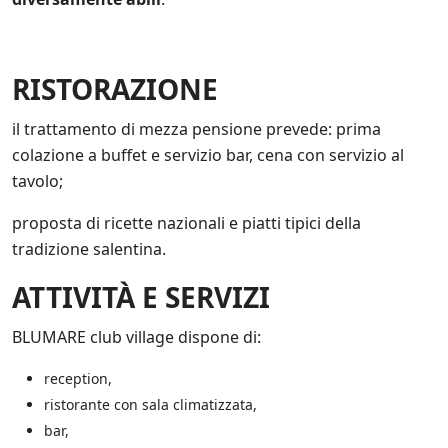
e
a
n
c
RISTORAZIONE
h
e
d
il trattamento di mezza pensione prevede: prima
i
colazione a buffet e servizio bar, cena con servizio al
t
tavolo;
e
r
proposta di ricette nazionali e piatti tipici della
z
e
tradizione salentina.
p
a
ATTIVITÀ E SERVIZI
r
t
BLUMARE club village dispone di:
i
*
reception,
ristorante con sala climatizzata,
bar,