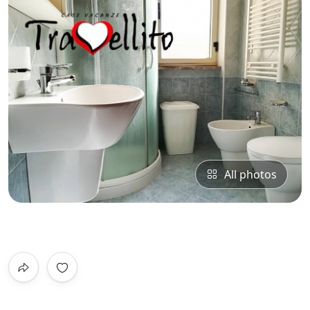
All photos
0
/5
Not Rated