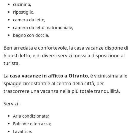
*
t
cucinino,
s
a
u
ripostiglio,
.
l
camera da letto,
*
l
e
camera da letto matrimoniale,
i
bagno con doccia.
n
i
Ben arredata e confortevole, la casa vacanze dispone di
z
6 posti letto, e di diversi servizi messi a disposizione al
i
a
turista.
t
i
La
casa vacanze in affitto a Otranto
, è vicinissima alle
v
spiagge circostanti e al centro della città, per
e
d
trascorrere una vacanza nella più totale tranquillità.
i
S
Servizi :
a
l
Aria condizionata;
e
n
Balcone o terrazza;
t
Lavatrice;