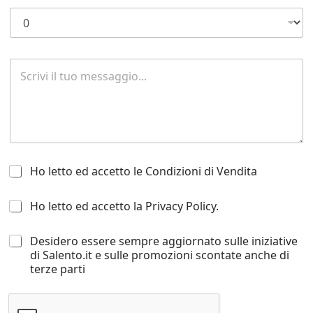
e
b
*
i
n
o
E
R
m
i
a
c
i
h
l
i
e
s
t
H
a
Ho letto ed accetto le Condizioni di Vendita
o
d
l
i
H
Ho letto ed accetto la Privacy Policy.
e
i
o
t
n
l
t
f
D
Desidero essere sempre aggiornato sulle iniziative
e
o
o
e
di Salento.it e sulle promozioni scontate anche di
t
e
r
s
terze parti
t
d
m
i
o
a
a
d
e
c
z
e
d