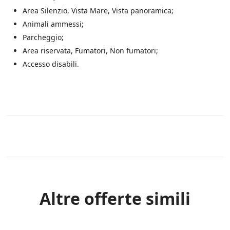
o
Area Silenzio, Vista Mare, Vista panoramica;
.
i
Animali ammessi;
t
Parcheggio;
e
Area riservata, Fumatori, Non fumatori;
s
u
Accesso disabili.
l
l
e
p
r
o
m
o
Rules
z
i
o
n
i
Altre offerte simili
s
c
o
n