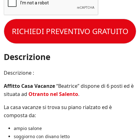
c
i
r
a
e
o
o
c
t
n
e
c
t
i
s
e
o
s
s
t
RICHIEDI PREVENTIVO GRATUITO
l
p
e
t
e
e
r
o
C
c
e
l
o
i
s
a
n
Descrizione
f
e
P
d
i
m
r
i
c
p
i
z
Descrizione :
h
r
v
i
e
e
a
o
*
a
Affitto Casa Vacanze
“Beatrice” dispone di 6 posti ed è
c
n
g
y
situata ad
Otranto nel Salento
.
i
g
P
d
i
o
La casa vacanze si trova su piano rialzato ed è
i
o
l
V
composta da:
r
i
e
n
c
n
a
ampio salone
y
d
t
.
soggiorno con divano letto
i
o