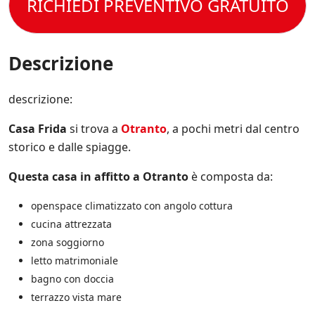
t
RICHIEDI PREVENTIVO GRATUITO
l
p
e
t
e
e
r
o
C
c
e
l
o
i
s
a
n
Descrizione
f
e
P
d
i
m
r
i
c
p
i
z
descrizione:
h
r
v
i
e
e
a
o
*
a
Casa Frida
si trova a
Otranto
, a pochi metri dal centro
c
n
g
y
storico e dalle spiagge.
i
g
P
d
i
o
Questa casa in affitto a Otranto
è composta da:
i
o
l
V
r
i
e
openspace climatizzato con angolo cottura
n
c
n
a
cucina attrezzata
y
d
t
.
zona soggiorno
i
o
*
t
letto matrimoniale
s
a
u
bagno con doccia
.
l
terrazzo vista mare
*
l