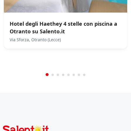
n
c
h
e
Hotel degli Haethey 4 stelle con piscina a
d
Otranto su Salento.it
i
t
Via Sforza, Otranto (Lecce)
e
/
0
5
Not Rated
(No Review)
r
z
€0.00
From:
/night
e
p
a
r
t
i
*