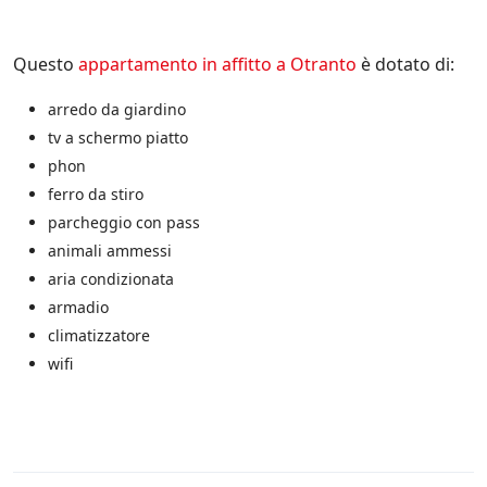
e
i
n
i
Questo
appartamento in affitto a Otranto
è dotato di:
z
i
arredo da giardino
a
tv a schermo piatto
t
i
phon
v
ferro da stiro
e
parcheggio con pass
d
i
animali ammessi
S
aria condizionata
a
armadio
l
e
climatizzatore
n
wifi
t
o
.
i
t
e