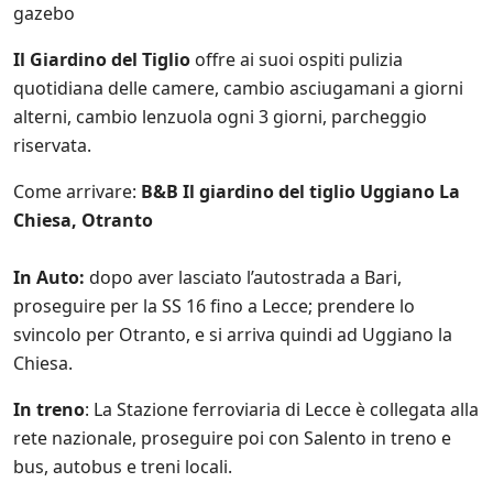
i
gazebo
t
e
Il Giardino del Tiglio
offre ai suoi ospiti pulizia
s
quotidiana delle camere, cambio asciugamani a giorni
u
l
alterni, cambio lenzuola ogni 3 giorni, parcheggio
l
riservata.
e
p
Come arrivare:
B&B Il giardino del tiglio Uggiano La
r
o
Chiesa, Otranto
m
o
In Auto:
dopo aver lasciato l’autostrada a Bari,
z
i
proseguire per la SS 16 fino a Lecce; prendere lo
o
svincolo per Otranto, e si arriva quindi ad Uggiano la
n
Chiesa.
i
s
c
In treno
: La Stazione ferroviaria di Lecce è collegata alla
o
rete nazionale, proseguire poi con Salento in treno e
n
bus, autobus e treni locali.
t
a