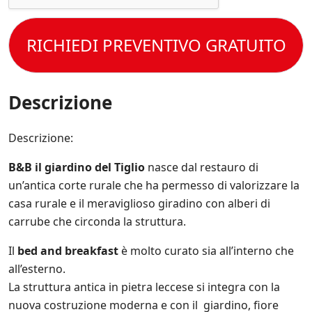
c
t
n
e
c
t
i
s
e
o
s
s
t
RICHIEDI PREVENTIVO GRATUITO
l
p
e
t
e
e
r
o
C
c
e
l
o
i
s
a
n
Descrizione
f
e
P
d
i
m
r
i
c
p
i
z
Descrizione:
h
r
v
i
e
e
a
o
*
a
B&B il giardino del Tiglio
nasce dal restauro di
c
n
g
y
un’antica corte rurale che ha permesso di valorizzare la
i
g
P
d
casa rurale e il meraviglioso giradino con alberi di
i
o
i
o
carrube che circonda la struttura.
l
V
r
i
e
n
Il
bed and breakfast
è molto curato sia all’interno che
c
n
a
y
all’esterno.
d
t
.
i
o
La struttura antica in pietra leccese si integra con la
*
t
s
nuova costruzione moderna e con il giardino, fiore
a