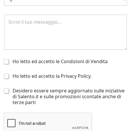
R
i
c
h
i
e
s
t
H
a
Ho letto ed accetto le Condizioni di Vendita
o
d
1
l
i
H
Ho letto ed accetto la Privacy Policy.
d
e
i
o
i
t
n
l
E
t
f
D
Desidero essere sempre aggiornato sulle iniziative
e
t
o
o
e
di Salento.it e sulle promozioni scontate anche di
t
à
e
r
s
terze parti
t
d
m
i
o
a
a
d
e
c
z
e
d
c
i
r
a
e
o
o