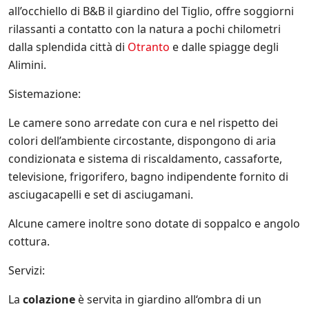
u
.
all’occhiello di B&B il giardino del Tiglio, offre soggiorni
l
*
l
rilassanti a contatto con la natura a pochi chilometri
e
dalla splendida città di
Otranto
e dalle spiagge degli
i
Alimini.
n
i
z
Sistemazione:
i
a
Le camere sono arredate con cura e nel rispetto dei
t
colori dell’ambiente circostante, dispongono di aria
i
v
condizionata e sistema di riscaldamento, cassaforte,
e
televisione, frigorifero, bagno indipendente fornito di
d
asciugacapelli e set di asciugamani.
i
S
a
Alcune camere inoltre sono dotate di soppalco e angolo
l
cottura.
e
n
Servizi:
t
o
La
colazione
è servita in giardino all‘ombra di un
.