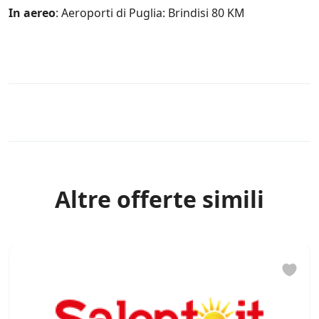
t
In aereo
: Aeroporti di Puglia: Brindisi 80 KM
e
a
n
c
h
e
d
Rules
i
t
e
r
z
e
Altre offerte simili
p
a
r
t
i
*