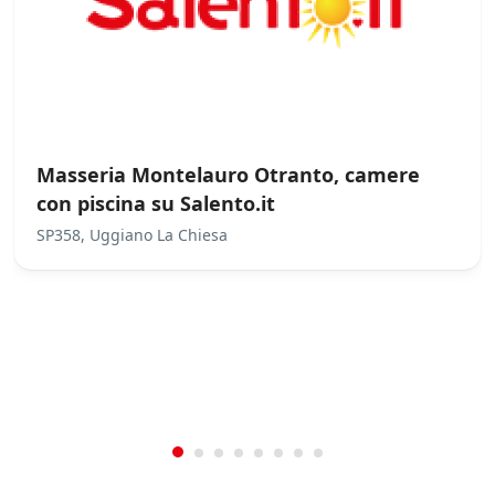
Masseria Montelauro Otranto, camere
con piscina su Salento.it
SP358, Uggiano La Chiesa
/
0
5
Not Rated
(No Review)
€0.00
From:
/night