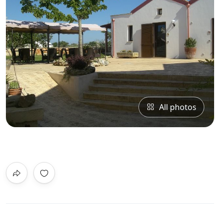
All photos
0
/5
Not Rated