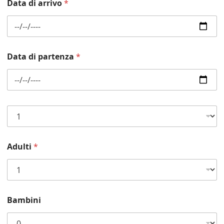
Data di arrivo
*
f
o
n
o
*
Data di partenza
*
S
i
s
t
Adulti
*
e
m
a
z
i
o
Bambini
n
e
*