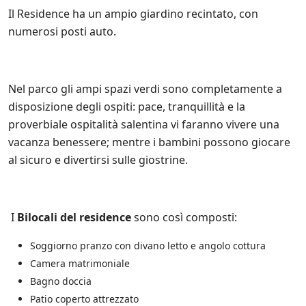
l
e
Il Residence ha un ampio giardino recintato, con
n
numerosi posti auto.
t
o
.
i
Nel parco gli ampi spazi verdi sono completamente a
t
e
disposizione degli ospiti: pace, tranquillità e la
s
proverbiale ospitalità salentina vi faranno vivere una
u
vacanza benessere; mentre i bambini possono giocare
l
l
al sicuro e divertirsi sulle giostrine.
e
p
r
o
I
Bilocali del residence
sono così composti:
m
o
Soggiorno pranzo con divano letto e angolo cottura
z
i
Camera matrimoniale
o
Bagno doccia
n
i
Patio coperto attrezzato