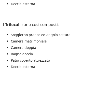
s
Doccia esterna
c
o
n
t
I
Trilocali
sono così composti:
a
t
e
Soggiorno pranzo ed angolo cottura
a
Camera matrimoniale
n
Camera doppia
c
h
Bagno doccia
e
Patio coperto attrezzato
d
Doccia esterna
i
t
e
r
z
e
p
a
Rules
r
t