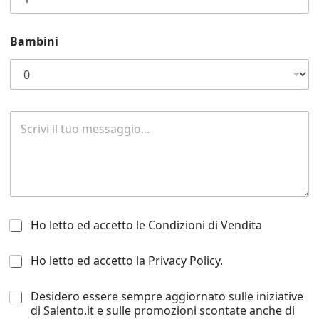
z
i
o
Bambini
n
e
*
R
i
c
h
i
e
s
t
H
a
Ho letto ed accetto le Condizioni di Vendita
o
d
l
i
H
Ho letto ed accetto la Privacy Policy.
e
i
o
t
n
l
t
f
D
Desidero essere sempre aggiornato sulle iniziative
e
o
o
e
di Salento.it e sulle promozioni scontate anche di
t
e