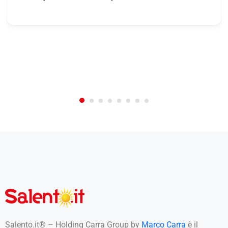
/
0
5
Not Rated
(No Review)
€0.00
From:
/night
Salento.it® – Holding Carra Group by
Marco Carra
è il