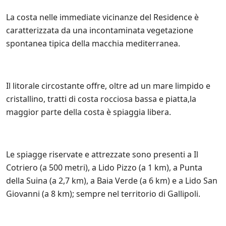
i
e
n
c
n
a
La costa nelle immediate vicinanze del Residence è
y
d
t
.
caratterizzata da una incontaminata vegetazione
i
o
*
t
spontanea tipica della macchia mediterranea.
s
a
u
.
l
*
l
e
Il litorale circostante offre, oltre ad un mare limpido e
i
cristallino, tratti di costa rocciosa bassa e piatta,la
n
i
maggior parte della costa è spiaggia libera.
z
i
a
t
Le spiagge riservate e attrezzate sono presenti a Il
i
Cotriero (a 500 metri), a Lido Pizzo (a 1 km), a Punta
v
e
della Suina (a 2,7 km), a Baia Verde (a 6 km) e a Lido San
d
Giovanni (a 8 km); sempre nel territorio di Gallipoli.
i
S
a