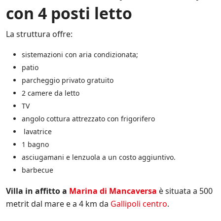
r
i
con 4 posti letto
e
n
c
n
a
y
d
t
.
La struttura offre:
i
o
*
t
s
sistemazioni con aria condizionata;
a
u
.
l
patio
*
l
parcheggio privato gratuito
e
2 camere da letto
i
n
TV
i
angolo cottura attrezzato con frigorifero
z
lavatrice
i
a
1 bagno
t
asciugamani e lenzuola a un costo aggiuntivo.
i
v
barbecue
e
d
Villa in affitto a
Marina di Mancaversa
è situata a 500
i
metrit dal mare e a 4 km da
Gallipoli centro
.
S
a