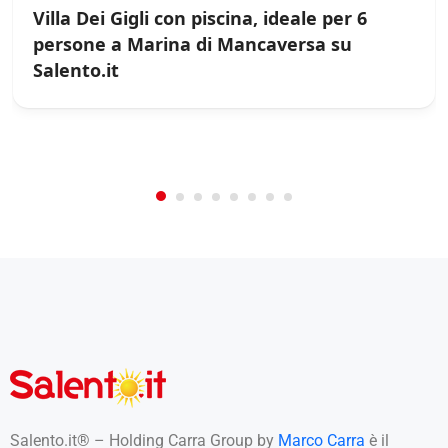
t
Villa Dei Gigli con piscina, ideale per 6
i
persone a Marina di Mancaversa su
*
Salento.it
/
0
5
Not Rated
(No Review)
€0.00
From:
/night
Salento.it® – Holding Carra Group by
Marco Carra
è il