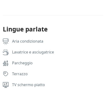
l
e
n
t
o
.
Lingue parlate
i
t
e
Aria condizionata
s
u
Lavatrice e asciugatrice
l
l
e
Parcheggio
p
r
Terrazzo
o
m
o
TV schermo piatto
z
i
o
Rules
n