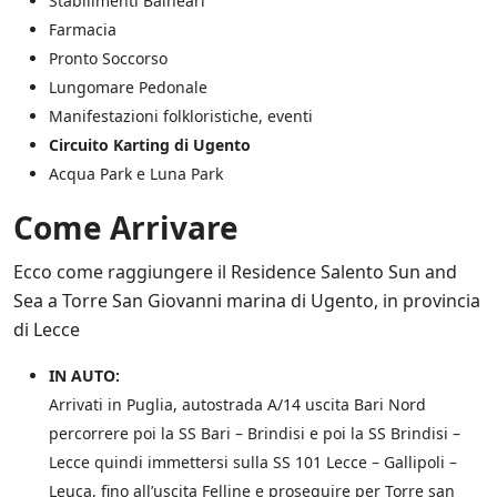
e
Stabilimenti Balneari
a
Farmacia
n
Pronto Soccorso
c
h
Lungomare Pedonale
e
Manifestazioni folkloristiche, eventi
d
Circuito Karting di Ugento
i
t
Acqua Park e Luna Park
e
r
Come Arrivare
z
e
Ecco come raggiungere il Residence Salento Sun and
p
a
Sea a Torre San Giovanni marina di Ugento, in provincia
r
di Lecce
t
i
IN AUTO:
*
Arrivati in Puglia, autostrada A/14 uscita Bari Nord
percorrere poi la SS Bari – Brindisi e poi la SS Brindisi –
Lecce quindi immettersi sulla SS 101 Lecce – Gallipoli –
Leuca, fino all’uscita Felline e proseguire per Torre san