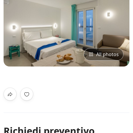
All photos
0
/5
Not Rated
Richiedi preventivo