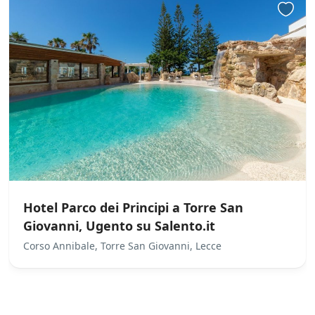
Hotel Parco dei Principi a Torre San
Giovanni, Ugento su Salento.it
Corso Annibale, Torre San Giovanni, Lecce
/
0
5
Not Rated
(No Review)
€0.00
From:
/night