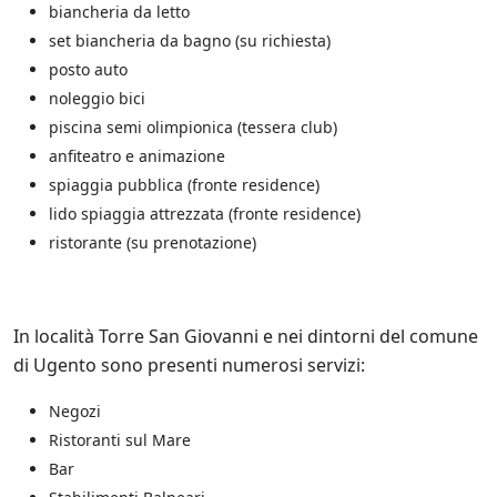
e
biancheria da letto
s
set biancheria da bagno (su richiesta)
u
posto auto
l
l
noleggio bici
e
piscina semi olimpionica (tessera club)
p
anfiteatro e animazione
r
o
spiaggia pubblica (fronte residence)
m
lido spiaggia attrezzata (fronte residence)
o
ristorante (su prenotazione)
z
i
o
n
i
In località Torre San Giovanni e nei dintorni del comune
s
di Ugento sono presenti numerosi servizi:
c
o
Negozi
n
t
Ristoranti sul Mare
a
Bar
t