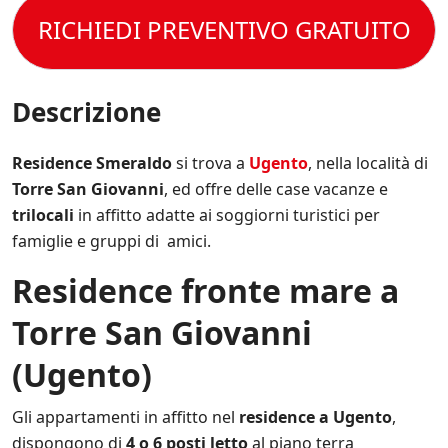
e
o
s
s
t
RICHIEDI PREVENTIVO GRATUITO
l
p
e
t
e
e
r
o
C
c
e
l
o
i
s
a
n
Descrizione
f
e
P
d
i
m
r
i
c
p
i
z
Residence Smeraldo
si trova a
Ugento
, nella località di
h
r
v
i
e
e
Torre San Giovanni
, ed offre delle case vacanze e
a
o
*
a
c
trilocali
in affitto adatte ai soggiorni turistici per
n
g
y
i
famiglie e gruppi di amici.
g
P
d
i
o
i
Residence fronte mare a
o
l
V
r
i
e
n
Torre San Giovanni
c
n
a
y
d
t
.
(Ugento)
i
o
*
t
s
a
u
Gli appartamenti in affitto nel
residence a Ugento
,
.
l
dispongono di
4 o 6 posti letto
al piano terra
*