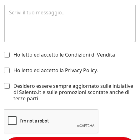
R
i
c
h
i
e
s
t
H
a
Ho letto ed accetto le Condizioni di Vendita
o
d
l
i
H
Ho letto ed accetto la Privacy Policy.
e
i
o
t
n
l
t
f
D
Desidero essere sempre aggiornato sulle iniziative
e
o
o
e
di Salento.it e sulle promozioni scontate anche di
t
e
r
s
terze parti
t
d
m
i
o
a
a
d
e
c
z
e
d
c
i
r
a
e
o
o
c
t
n
e
c
t
i
s