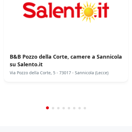
a
n
c
h
e
d
i
t
e
r
B&B Pozzo della Corte, camere a Sannicola
z
e
su Salento.it
p
Via Pozzo della Corte, 5 - 73017 - Sannicola (Lecce)
a
r
/
0
5
Not Rated
(No Review)
t
€0.00
i
From:
/night
*