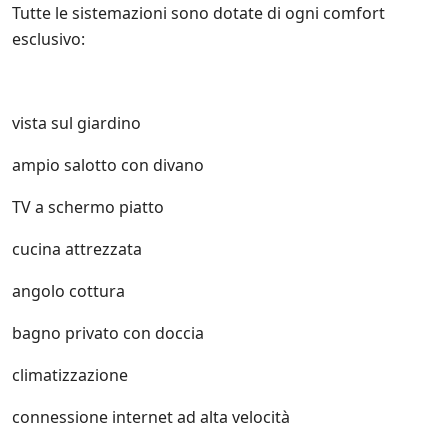
e
Tutte le sistemazioni sono dotate di ogni comfort
i
esclusivo:
n
i
z
i
a
vista sul giardino
t
i
ampio salotto con divano
v
e
TV a schermo piatto
d
i
cucina attrezzata
S
a
angolo cottura
l
e
n
bagno privato ​​con doccia
t
o
climatizzazione
.
i
connessione internet ad alta velocità
t
e