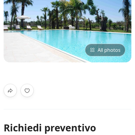
All photos
0
/5
Not Rated
Strada provinciale, 52 Gallipoli-Sannicol
Richiedi preventivo