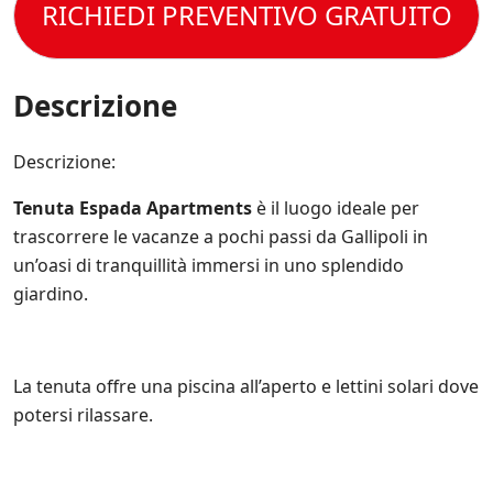
t
RICHIEDI PREVENTIVO GRATUITO
l
p
e
t
e
e
r
o
C
c
e
l
o
i
s
a
n
Descrizione
f
e
P
d
i
m
r
i
c
p
i
z
Descrizione:
h
r
v
i
e
e
a
o
*
a
Tenuta Espada Apartments
è il luogo ideale per
c
n
g
y
trascorrere le vacanze a pochi passi da Gallipoli in
i
g
P
d
un’oasi di tranquillità immersi in uno splendido
i
o
i
o
giardino.
l
V
r
i
e
n
c
n
a
y
d
t
.
La tenuta offre una piscina all’aperto e lettini solari dove
i
o
*
t
potersi rilassare.
s
a
u
.
l
*
l