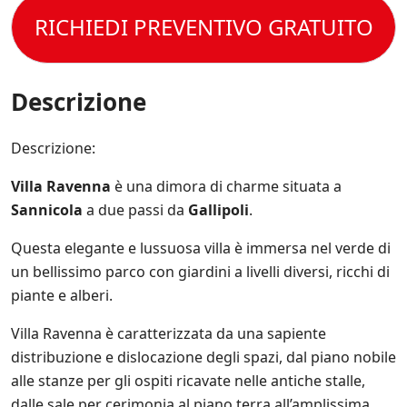
e
o
s
s
t
RICHIEDI PREVENTIVO GRATUITO
l
p
e
t
e
e
r
o
C
c
e
l
o
i
s
a
n
Descrizione
f
e
P
d
i
m
r
i
c
p
i
z
Descrizione:
h
r
v
i
e
e
a
o
*
a
Villa Ravenna
è una dimora di charme situata a
c
n
g
y
Sannicola
a due passi da
Gallipoli
.
i
g
P
d
i
o
Questa elegante e lussuosa villa è immersa nel verde di
i
o
l
V
un bellissimo parco con giardini a livelli diversi, ricchi di
r
i
e
n
piante e alberi.
c
n
a
y
d
t
.
Villa Ravenna è caratterizzata da una sapiente
i
o
*
t
distribuzione e dislocazione degli spazi, dal piano nobile
s
a
u
alle stanze per gli ospiti ricavate nelle antiche stalle,
.
l
dalle sale per cerimonia al piano terra all’amplissima
*