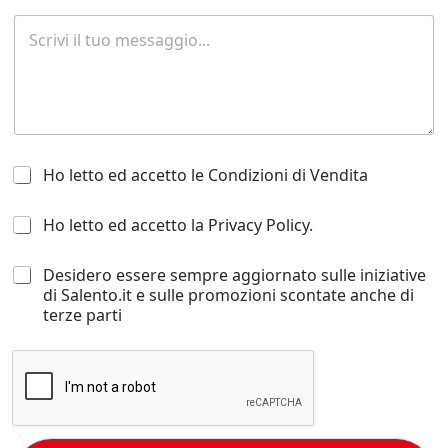
R
i
c
h
i
e
s
t
H
a
Ho letto ed accetto le Condizioni di Vendita
o
d
l
i
H
Ho letto ed accetto la Privacy Policy.
e
i
o
t
n
l
t
f
D
Desidero essere sempre aggiornato sulle iniziative
e
o
o
e
di Salento.it e sulle promozioni scontate anche di
t
e
r
s
terze parti
t
d
m
i
o
a
a
d
e
c
z
e
d
c
i
r
a
e
o
o
c
t
n
e
c
t
i
s