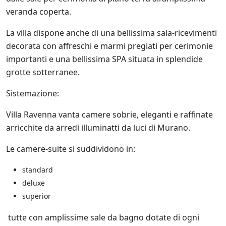
l
e
veranda coperta.
i
n
La villa dispone anche di una bellissima sala-ricevimenti
i
decorata con affreschi e marmi pregiati per cerimonie
z
importanti e una bellissima SPA situata in splendide
i
a
grotte sotterranee.
t
i
Sistemazione:
v
e
Villa Ravenna vanta camere sobrie, eleganti e raffinate
d
i
arricchite da arredi illuminatti da luci di Murano.
S
a
Le camere-suite si suddividono in:
l
e
standard
n
deluxe
t
o
superior
.
i
tutte con amplissime sale da bagno dotate di ogni
t