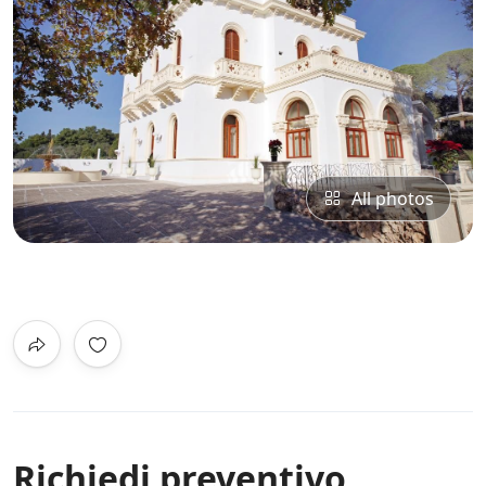
All photos
0
/5
Not Rated
Richiedi preventivo