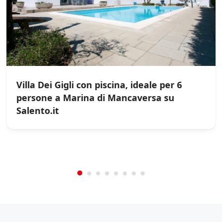
Villa Dei Gigli con piscina, ideale per 6
persone a Marina di Mancaversa su
Salento.it
/
0
5
Not Rated
(No Review)
€0.00
From:
/night