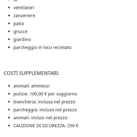
i
ventilatori
t
e
zanzeriere
s
patio
u
l
grucce
l
giardino
e
parcheggio in loco recintato
p
r
o
m
o
COSTI SUPPLEMENTARI:
z
i
animali: ammessi
o
pulizie: 100,00 € per soggiorno
n
i
biancheria: inclusa nel prezzo
s
parcheggio: incluso nel prezzo
c
animali: inclusi nel prezzo
o
n
CAUZIONE DI SICUREZZA: 250 €
t
a