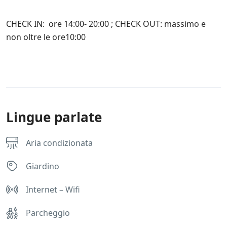
t
e
CHECK IN: ore 14:00- 20:00 ; CHECK OUT: massimo e
a
n
non oltre le ore10:00
c
h
e
d
i
t
e
Lingue parlate
r
z
e
p
Aria condizionata
a
r
Giardino
t
i
Internet – Wifi
*
Parcheggio