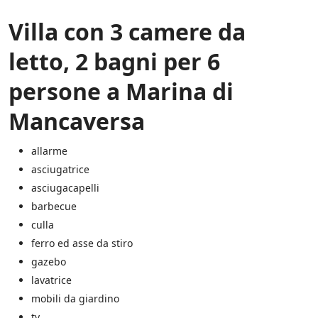
.
l
*
Villa con 3 camere da
l
e
i
letto, 2 bagni per 6
n
i
persone a Marina di
z
i
Mancaversa
a
t
i
allarme
v
asciugatrice
e
d
asciugacapelli
i
barbecue
S
culla
a
l
ferro ed asse da stiro
e
gazebo
n
lavatrice
t
o
mobili da giardino
.
tv