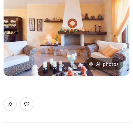
All photos
0
/5
Not Rated