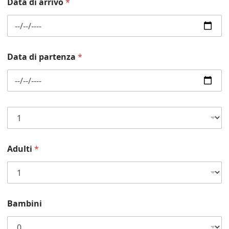
Data di arrivo
*
f
o
n
o
*
Data di partenza
*
S
i
s
t
Adulti
*
e
m
a
z
i
o
Bambini
n
e
*