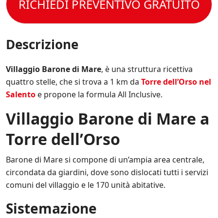
t
RICHIEDI PREVENTIVO GRATUITO
l
p
e
t
e
e
r
o
C
c
e
l
o
i
s
a
n
Descrizione
f
e
P
d
i
m
r
i
c
p
i
z
Villaggio Barone di Mare
, è una struttura ricettiva
h
r
v
i
e
e
quattro stelle, che si trova a 1 km da
Torre dell’Orso nel
a
o
*
a
c
Salento
e propone la formula All Inclusive.
n
g
y
i
g
P
Villaggio Barone di Mare a
d
i
o
i
o
l
V
Torre dell’Orso
r
i
e
n
c
n
a
y
Barone di Mare si compone di un’ampia area centrale,
d
t
.
i
circondata da giardini, dove sono dislocati tutti i servizi
o
*
t
s
comuni del villaggio e le 170 unità abitative.
a
u
.
l
Sistemazione
*
l