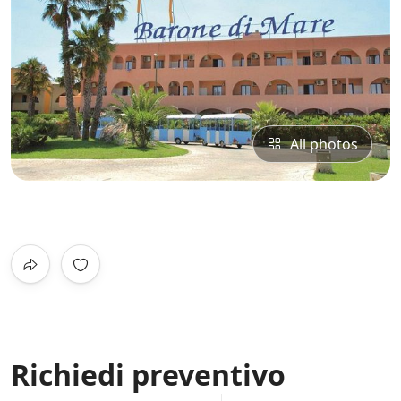
All photos
0
/5
Not Rated
Richiedi preventivo