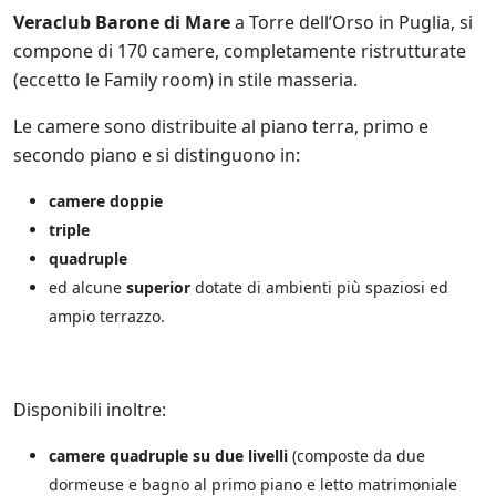
e
Veraclub Barone di Mare
a Torre dell’Orso in Puglia, si
i
n
compone di 170 camere, completamente ristrutturate
i
(eccetto le Family room) in stile masseria.
z
i
Le camere sono distribuite al piano terra, primo e
a
t
secondo piano e si distinguono in:
i
v
camere doppie
e
triple
d
i
quadruple
S
ed alcune
superior
dotate di ambienti più spaziosi ed
a
l
ampio terrazzo.
e
n
t
o
Disponibili inoltre:
.
i
camere quadruple su due livelli
(composte da due
t
e
dormeuse e bagno al primo piano e letto matrimoniale