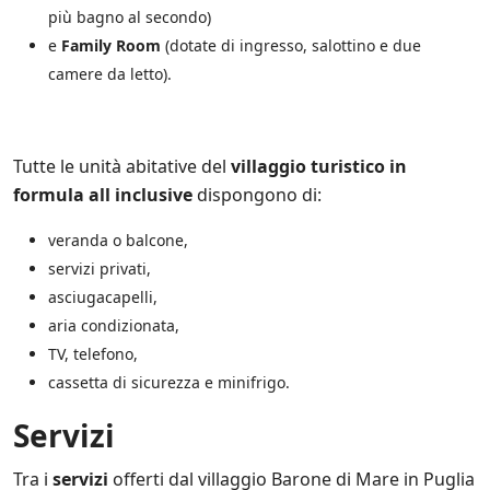
s
più bagno al secondo)
u
e
Family Room
(dotate di ingresso, salottino e due
l
l
camere da letto).
e
p
r
o
Tutte le unità abitative del
villaggio turistico in
m
formula all inclusive
dispongono di:
o
z
i
veranda o balcone,
o
servizi privati,
n
asciugacapelli,
i
s
aria condizionata,
c
TV, telefono,
o
cassetta di sicurezza e minifrigo.
n
t
a
Servizi
t
e
Tra i
servizi
offerti dal villaggio Barone di Mare in Puglia
a