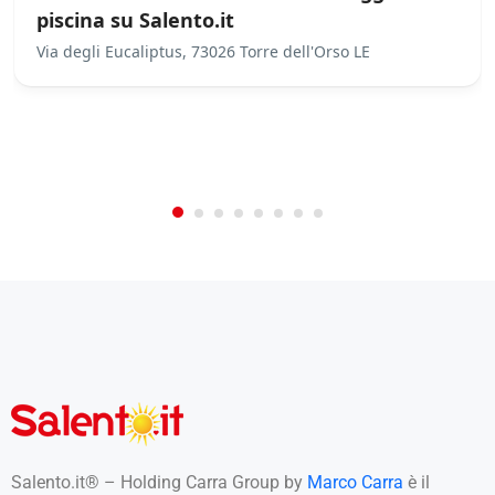
piscina su Salento.it
Via degli Eucaliptus, 73026 Torre dell'Orso LE
/
0
5
Not Rated
(No Review)
€0.00
From:
/night
Salento.it® – Holding Carra Group by
Marco Carra
è il