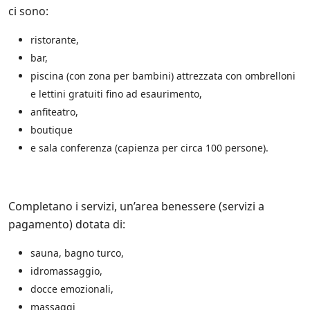
ci sono:
n
c
h
ristorante,
e
bar,
d
piscina (con zona per bambini) attrezzata con ombrelloni
i
t
e lettini gratuiti fino ad esaurimento,
e
anfiteatro,
r
z
boutique
e
e sala conferenza (capienza per circa 100 persone).
p
a
r
t
Completano i servizi, un’area benessere (servizi a
i
*
pagamento) dotata di:
sauna, bagno turco,
idromassaggio,
docce emozionali,
massaggi