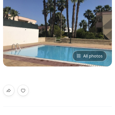
All photos
0
/5
Not Rated
Contrada Sentinella, Torre Dell'Orso,