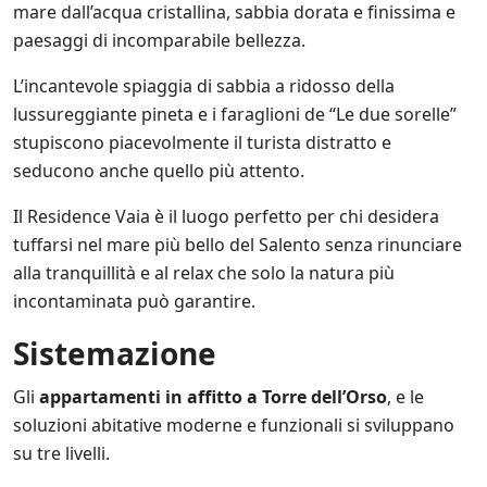
i
mare dall’acqua cristallina, sabbia dorata e finissima e
t
paesaggi di incomparabile bellezza.
e
s
L’incantevole spiaggia di sabbia a ridosso della
u
l
lussureggiante pineta e i faraglioni de “Le due sorelle”
l
stupiscono piacevolmente il turista distratto e
e
seducono anche quello più attento.
p
r
Il Residence Vaia è il luogo perfetto per chi desidera
o
m
tuffarsi nel mare più bello del Salento senza rinunciare
o
alla tranquillità e al relax che solo la natura più
z
i
incontaminata può garantire.
o
n
Sistemazione
i
s
Gli
appartamenti in affitto a Torre dell’Orso
, e le
c
o
soluzioni abitative moderne e funzionali si sviluppano
n
su tre livelli.
t
a