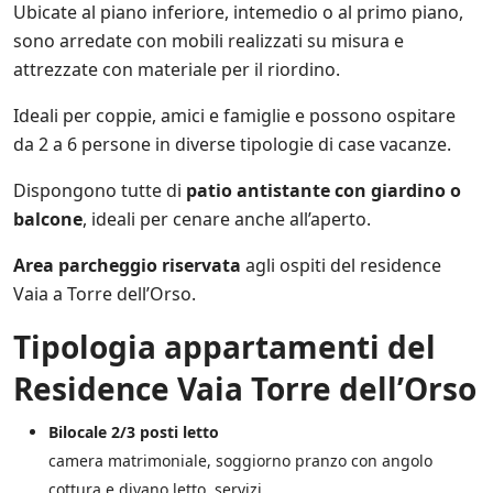
Ubicate al piano inferiore, intemedio o al primo piano,
t
e
sono arredate con mobili realizzati su misura e
a
attrezzate con materiale per il riordino.
n
c
Ideali per coppie, amici e famiglie e possono ospitare
h
da 2 a 6 persone in diverse tipologie di case vacanze.
e
d
i
Dispongono tutte di
patio antistante con giardino o
t
balcone
, ideali per cenare anche all’aperto.
e
r
Area parcheggio riservata
agli ospiti del residence
z
e
Vaia a Torre dell’Orso.
p
a
Tipologia appartamenti del
r
t
Residence Vaia Torre dell’Orso
i
*
Bilocale 2/3 posti letto
camera matrimoniale, soggiorno pranzo con angolo
cottura e divano letto, servizi.