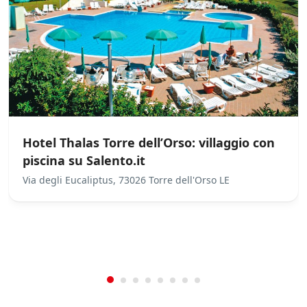
Hotel Thalas Torre dell’Orso: villaggio con
piscina su Salento.it
Via degli Eucaliptus, 73026 Torre dell'Orso LE
/
0
5
Not Rated
(No Review)
€0.00
From:
/night