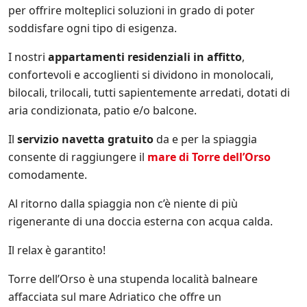
u
per offrire molteplici soluzioni in grado di poter
.
l
*
l
soddisfare ogni tipo di esigenza.
e
i
I nostri
appartamenti
residenziali in affitto
,
n
confortevoli e accoglienti si dividono in monolocali,
i
z
bilocali, trilocali, tutti sapientemente arredati, dotati di
i
aria condizionata, patio e/o balcone.
a
t
Il
servizio navetta gratuito
da e per la spiaggia
i
consente di raggiungere il
mare di Torre dell’Orso
v
e
comodamente.
d
i
Al ritorno dalla spiaggia non c’è niente di più
S
rigenerante di una doccia esterna con acqua calda.
a
l
e
Il relax è garantito!
n
t
Torre dell’Orso è una stupenda località balneare
o
affacciata sul mare Adriatico che offre un
.