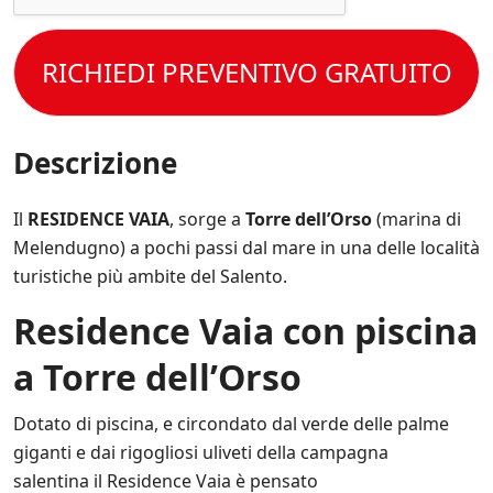
c
t
n
e
c
t
i
s
e
o
s
s
t
RICHIEDI PREVENTIVO GRATUITO
l
p
e
t
e
e
r
o
C
c
e
l
o
i
s
a
n
Descrizione
f
e
P
d
i
m
r
i
c
p
i
z
Il
RESIDENCE VAIA
, sorge a
Torre dell’Orso
(marina di
h
r
v
i
e
e
Melendugno) a pochi passi dal mare in una delle località
a
o
*
a
c
turistiche più ambite del Salento.
n
g
y
i
g
P
Residence Vaia con piscina
d
i
o
i
o
l
V
a Torre dell’Orso
r
i
e
n
c
n
a
y
Dotato di piscina, e circondato dal verde delle palme
d
t
.
i
giganti e dai rigogliosi uliveti della campagna
o
*
t
s
salentina il Residence Vaia è pensato
a