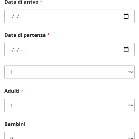
Data di arrivo
*
f
o
n
o
*
Data di partenza
*
S
i
s
t
Adulti
*
e
m
a
z
i
o
Bambini
n
e
*