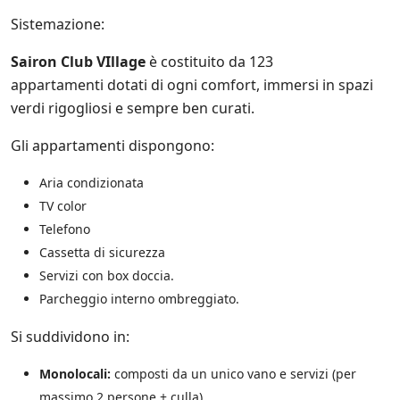
e
i
Sistemazione:
n
i
Sairon Club VIllage
è costituito da 123
z
appartamenti dotati di ogni comfort, immersi in spazi
i
a
verdi rigogliosi e sempre ben curati.
t
i
Gli appartamenti dispongono:
v
e
Aria condizionata
d
i
TV color
S
Telefono
a
Cassetta di sicurezza
l
e
Servizi con box doccia.
n
Parcheggio interno ombreggiato.
t
o
Si suddividono in:
.
i
t
Monolocali:
composti da un unico vano e servizi (per
e
massimo 2 persone + culla)