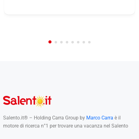
/
0
5
Not Rated
(No Review)
€0.00
From:
/night
Salento.it® – Holding Carra Group by
Marco Carra
è il
motore di ricerca n°1 per trovare una vacanza nel Salento