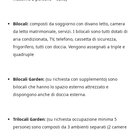
s
u
l
l
Bilocali:
composti da soggiorno con divano letto, camera
e
p
da letto matrimoniale, servizi. I bilocali sono tutti dotati di
r
aria condizionata, TV, telefono, cassetta di sicurezza,
o
frigorifero, tutti con doccia. Vengono assegnati a triple e
m
o
quadruple
z
i
o
n
Bilocali Garden:
(su richiesta con supplemento) sono
i
s
bilocali che hanno lo spazio esterno attrezzato e
c
dispongono anche di doccia esterna.
o
n
t
a
Trilocali Garden:
(su richiesta occupazione minima 5
t
e
persone) sono composti da 3 ambienti separati (2 camere
a