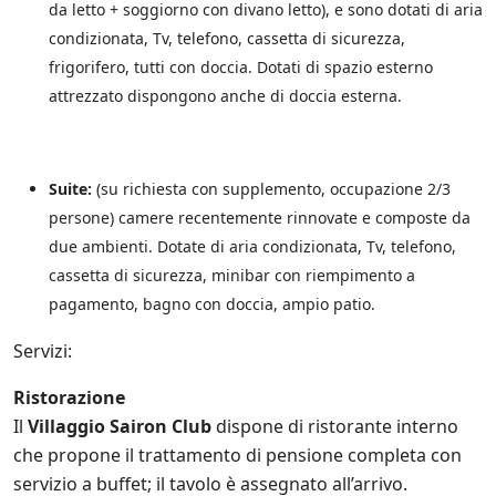
da letto + soggiorno con divano letto), e sono dotati di aria
n
c
condizionata, Tv, telefono, cassetta di sicurezza,
h
frigorifero, tutti con doccia. Dotati di spazio esterno
e
attrezzato dispongono anche di doccia esterna.
d
i
t
e
r
Suite:
(su richiesta con supplemento, occupazione 2/3
z
persone) camere recentemente rinnovate e composte da
e
due ambienti. Dotate di aria condizionata, Tv, telefono,
p
a
cassetta di sicurezza, minibar con riempimento a
r
pagamento, bagno con doccia, ampio patio.
t
i
Servizi:
*
Ristorazione
Il
Villaggio Sairon Club
dispone di ristorante interno
che propone il trattamento di pensione completa con
servizio a buffet; il tavolo è assegnato all’arrivo.