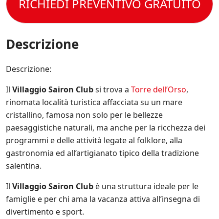
t
RICHIEDI PREVENTIVO GRATUITO
l
p
e
t
e
e
r
o
C
c
e
l
o
i
s
a
n
Descrizione
f
e
P
d
i
m
r
i
c
p
i
z
Descrizione:
h
r
v
i
e
e
a
o
*
a
Il
Villaggio Sairon Club
si trova a
Torre dell’Orso
,
c
n
g
y
rinomata località turistica affacciata su un mare
i
g
P
d
cristallino, famosa non solo per le bellezze
i
o
i
o
paesaggistiche naturali, ma anche per la ricchezza dei
l
V
r
i
programmi e delle attività legate al folklore, alla
e
n
c
n
gastronomia ed all’artigianato tipico della tradizione
a
y
d
t
salentina.
.
i
o
*
t
s
Il
Villaggio Sairon Club
è una struttura ideale per le
a
u
.
famiglie e per chi ama la vacanza attiva all’insegna di
l
*
l
divertimento e sport.