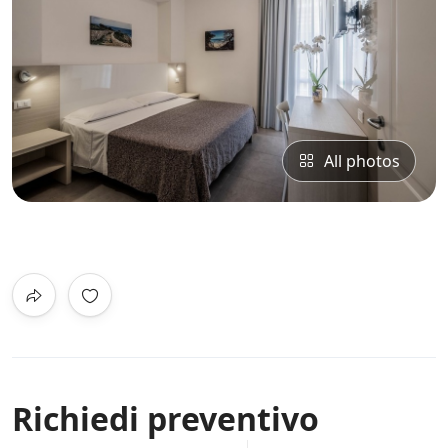
All photos
0
/5
Not Rated
Richiedi preventivo